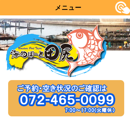
メニュー
コ
ン
テ
ン
ツ
へ
移
動