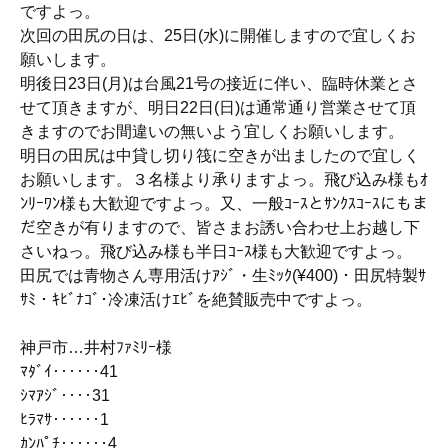
ですよっ。
次回の田尻の日は、25日(水)に開催しますので宜しくお
願いします。
明後日23日(月)は台風21号の接近に伴い、臨時休業とさ
せて頂きますが、明日22日(日)は通常通り営業させて頂
きますのでお間違いの無いよう宜しくお願いします。
明日の田尻は中貸し切り筏に空きが出ましたので宜しく
お願いします。３名様より承りますよっ。飛び込み様もｵ
ﾝﾘｰﾜﾝ様も大歓迎ですよっ。又、一般ｺｰｽとｻﾝｸｽｺｰｽにもま
だ空きが有りますので、皆さまお誘い合わせ上お越し下
さいねっ。飛び込み様も半日ｺｰｽ様も大歓迎ですよっ。
田尻では青物さん専用活けｱｼﾞ・生ﾐｯｸ(¥400)・田尻特製ｻ
ｻﾐ・ｷﾋﾞﾅｺﾞ･冷凍活けｴﾋﾞを絶賛販売中ですよっ。
神戸市…井村ﾌｧﾐﾘｰ様
ﾏﾀﾞｲ‥‥‥41
ｼﾏｱｼﾞ‥‥31
ﾋﾗﾏｻ‥‥‥1
ｶﾝﾊﾟﾁ‥‥‥4