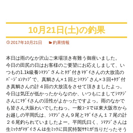
10月21日(土)の釣果
2017年10月21日
釣果情報
本日は雨のなか沢山ご来場頂き有難う御座いました。
今日の田尻の日はお客様のご要望にお応えしまして、い
つもの1.1k級養ｼﾏｱｼﾞさんとﾀｸﾞ付きﾏﾀﾞｲさんの大放流の
ﾊﾞｰｼﾞｮﾝｱｯﾌﾟで、真鯛さん×１回とｼﾏｱｼﾞさん×３回+ﾀｸﾞ付
き真鯛さんの計４回の大放流をさせて頂きましたよっ。
今日は気圧が低かったからなのか、いつもにましてｼﾏｱｼﾞ
さんにﾏﾀﾞｲさんの活性がよかったですよっ。雨のなかで
も皆さん大賑わいでしたねっ。一般ｺｰｽでは東大阪市から
お越しの平岡氏は、ｼﾏｱｼﾞさん９尾とﾏﾀﾞｲさん１７尾の計
２６尾釣られていましたよー。平岡氏曰く、ｼﾏｱｼﾞさんは
生ﾐｯｸがﾏﾀﾞｲさんは生ﾐｯｸに田尻特製ｻｻﾐが当りだったそう