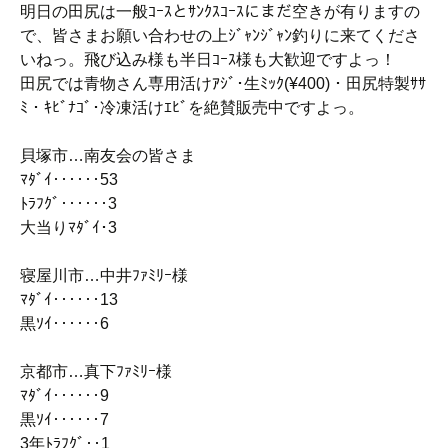
明日の田尻は一般ｺｰｽとｻﾝｸｽｺｰｽにまだ空きが有りますの
で、皆さまお願い合わせの上ｼﾞｬﾝｼﾞｬﾝ釣りに来てくださ
いねっ。飛び込み様も半日ｺｰｽ様も大歓迎ですよっ！
田尻では青物さん専用活けｱｼﾞ･生ﾐｯｸ(¥400)・田尻特製ｻｻ
ﾐ・ｷﾋﾞﾅｺﾞ･冷凍活けｴﾋﾞを絶賛販売中ですよっ。
貝塚市…南友会の皆さま
ﾏﾀﾞｲ‥‥‥53
ﾄﾗﾌｸﾞ‥‥‥3
大当りﾏﾀﾞｲ･3
寝屋川市…中井ﾌｧﾐﾘｰ様
ﾏﾀﾞｲ‥‥‥13
黒ｿｲ‥‥‥6
京都市…真下ﾌｧﾐﾘｰ様
ﾏﾀﾞｲ‥‥‥9
黒ｿｲ‥‥‥7
3年ﾄﾗﾌｸﾞ‥1