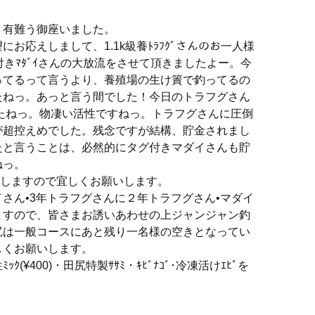
き有難う御座いました。
お応えしまして、1.1k級養ﾄﾗﾌｸﾞさんのお一人様
ﾞ付きﾏﾀﾞｲさんの大放流をさせて頂きましたよー。今
ってるって言うより、養殖場の生け簀で釣ってるの
たねっ。あっと言う間でした！今日のトラフグさん
したねっ。物凄い活性ですねっ。トラフグさんに圧倒
が超控えめでした。残念ですが結構、貯金されまし
たと言うことは、必然的にタグ付きマダイさんも貯
ねっ。
開催しますので宜しくお願いします。
さん•3年トラフグさんに２年トラフグさん•マダイ
ますので、皆さまお誘いあわせの上ジャンジャン釣
尻は一般コースにあと残り一名様の空きとなってい
しくお願いします。
(¥400)・田尻特製ｻｻﾐ・ｷﾋﾞﾅｺﾞ･冷凍活けｴﾋﾞを