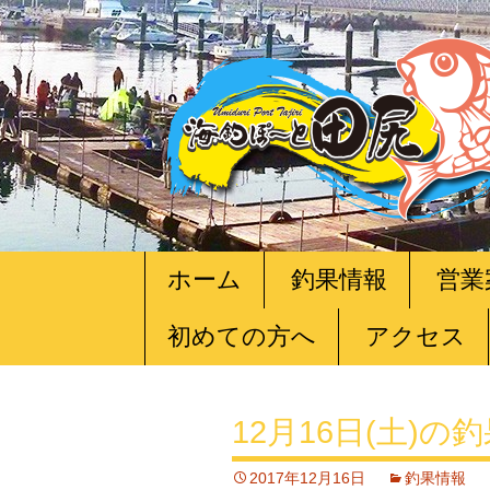
コ
ホーム
釣果情報
営業
ン
テ
初めての方へ
アクセス
ン
ツ
へ
移
12月16日(土)の
動
2017年12月16日
釣果情報