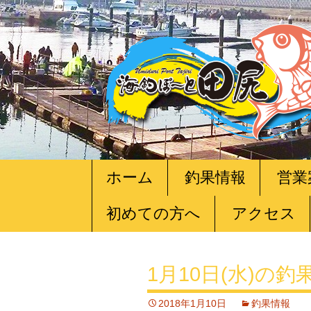
コ
ホーム
釣果情報
営業
ン
テ
初めての方へ
アクセス
ン
ツ
へ
移
1月10日(水)の釣
動
2018年1月10日
釣果情報