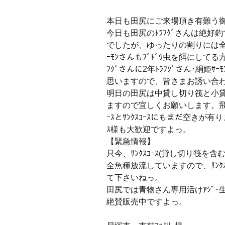
本日も田尻にご来場頂き有難う
今日も田尻のﾄﾗﾌｸﾞさんは絶
でしたが、ゆったりの割りには全
ｰﾓﾝさんもﾌﾞﾄﾞｳ虫を餌にし
ﾌｸﾞさんに2年ﾄﾗﾌｸﾞさん･絹姫
思いますので、皆さまお誘い合わせ
明日の田尻は中貸し切り筏と小
ますので宜しくお願いします。飛び
ｰｽとｻﾝｸｽｺｰｽにもまだ空き
ｽ様も大歓迎ですよっ。
【緊急情報】
只今、ｻﾝｸｽｺｰｽ(貸し切り筏を含
全魚種放流していますので、ｻﾝｸ
て下さいねっ。
田尻では青物さん専用活けｱｼﾞ･生ﾐｯｸ
絶賛販売中ですよっ。