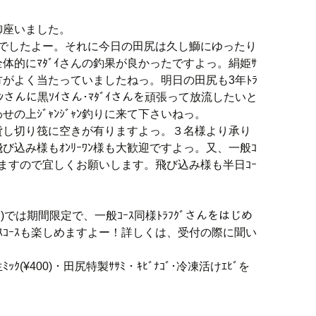
御座いました。
好釣でしたよー。それに今日の田尻は久し鰤にゆったり
体的にﾏﾀﾞｲさんの釣果が良かったですよっ。絹姫ｻ
てる方がよく当たっていましたねっ。明日の田尻も3年ﾄﾗ
ｻｰﾓﾝさんに黒ｿｲさん･ﾏﾀﾞｲさんを頑張って放流したいと
の上ｼﾞｬﾝｼﾞｬﾝ釣りに来て下さいねっ。
貸し切り筏に空きが有りますよっ。３名様より承り
込み様もｵﾝﾘｰﾜﾝ様も大歓迎ですよっ。又、一般ｺ
が有りますので宜しくお願いします。飛び込み様も半日ｺｰ
む)では期間限定で、一般ｺｰｽ同様ﾄﾗﾌｸﾞさんをはじめ
ｽｺｰｽも楽しめますよー！詳しくは、受付の際に聞い
(¥400)・田尻特製ｻｻﾐ・ｷﾋﾞﾅｺﾞ･冷凍活けｴﾋﾞを