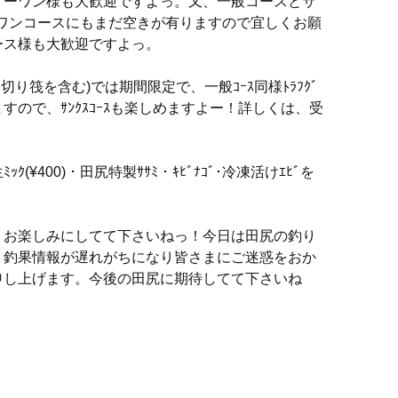
リーワン様も大歓迎ですよっ。又、一般コースとサ
ーワンコースにもまだ空きが有りますので宜しくお願
ース様も大歓迎ですよっ。
し切り筏を含む)では期間限定で、一般ｺｰｽ同様ﾄﾗﾌｸﾞ
ので、ｻﾝｸｽｺｰｽも楽しめますよー！詳しくは、受
(¥400)・田尻特製ｻｻﾐ・ｷﾋﾞﾅｺﾞ･冷凍活けｴﾋﾞを
、お楽しみにしてて下さいねっ！今日は田尻の釣り
、釣果情報が遅れがちになり皆さまにご迷惑をおか
申し上げます。今後の田尻に期待してて下さいね