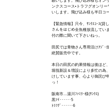
願いします。飛び込み様もオン
ンクスコース•トラフグオンリ
いします。飛び込み様も半日コ
【緊急情報】只今、ｻﾝｸｽｺｰｽ(貸
さんをはじめ全魚種放流しています
付の際に聞いて下さいねっ。
田尻では青物さん専用活けｱｼﾞ･生ﾐｯｸ
絶賛販売中です。
本日の田尻の釣果情報は後ほど
堀筏新設＆増設により多忙の為
けしています事、心より御詫び
っ！
阪南市…湯川ﾌｧﾐﾘｰ様(ｻﾝｸｽ)
黒ｿｲ‥‥‥5
ﾄﾗﾌｸﾞ‥‥‥6