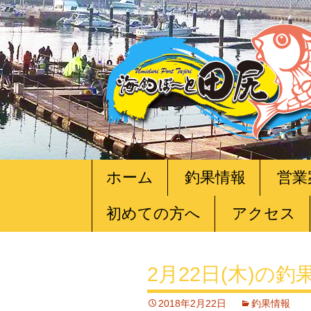
コ
ホーム
釣果情報
営業
ン
テ
初めての方へ
アクセス
ン
ツ
へ
移
2月22日(木)の釣
動
2018年2月22日
釣果情報