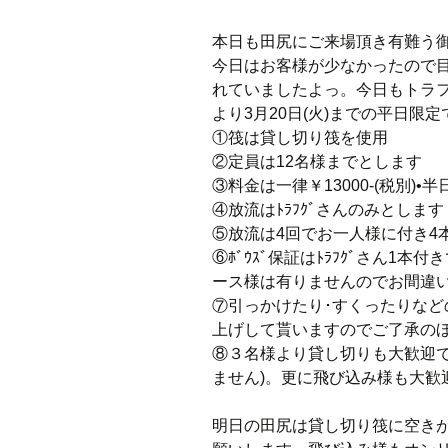
本日も田尻にご来場頂き有難う
今日はお客様が少なかったので
れていましたよっ。今日もトラ
より3月20日(火)までの平日限定でﾄ
①筏は貸し切り筏を使用
②定員は12名様までとします
③料金は一律￥13000-(税別)•半
④放流はﾄﾗﾌｸﾞさんのみとします (siz
⑤放流は4回でお一人様に付き4
⑥ﾎﾞｳｽﾞ保証はﾄﾗﾌｸﾞさん1本
ース様は有りませんのでお間違
⑦引っかけたり･すくったりなどの
上げして貰いますのでご了承の
⑧３名様より貸し切りも大歓迎です
ません)。更に飛び込み様も大歓
明日の田尻は貸し切り筏に空き