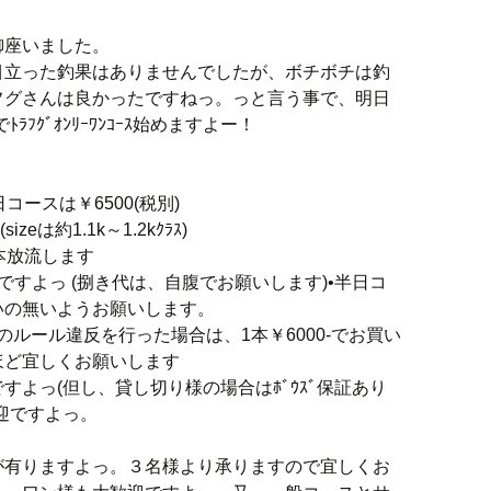
御座いました。
目立った釣果はありませんでしたが、ボチボチは釣
フグさんは良かったですねっ。っと言う事で、明日
ﾗﾌｸﾞｵﾝﾘｰﾜﾝｺｰｽ始めますよー！
日コースは￥6500(税別)
eは約1.1k～1.2kｸﾗｽ)
本放流します
付きですよっ (捌き代は、自腹でお願いします)•半日コ
いの無いようお願いします。
ルール違反を行った場合は、1本￥6000-でお買い
ほど宜しくお願いします
よっ(但し、貸し切り様の場合はﾎﾞｳｽﾞ保証あり
迎ですよっ。
が有りますよっ。３名様より承りますので宜しくお