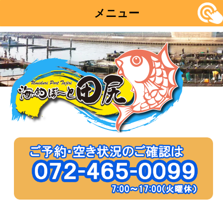
メニュー
コ
ン
テ
ン
ツ
へ
移
動