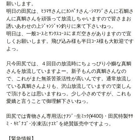
願いします。
明日の田尻は、ﾋﾗﾏｻさんにｶﾝﾊﾟﾁさん･ｼﾏｱｼﾞさんに石鯛さ
んに真鯛さんを頑張って放流しちゃいますので皆さまお
誘いあわせの上ｼﾞｬﾝｼﾞｬﾝ釣りに来て下さいねっ。
明日は、一般ｺｰｽとｻﾝｸｽｺｰｽにまだ空きがありますので宜
しくお願いします。飛び込み様も半日ｺｰｽ様も大歓迎です
よっ。
只今田尻では、４回目の放流時にちょっぴり小鰤な真鯛
さんを放流していますよー。新子もんの真鯛さんなの
で、これがまた無茶苦茶活性が高いんです。通常放流し
ている真鯛さんよりも、沢山放流していますので楽しん
で頂けるとは思いますねっ。少し小さめですが、これも
愛嬌と言うことで御理解下さいねっ。
田尻では青物さん専用活けｱｼﾞ･生ﾐｯｸ(¥400)・田尻特製ｻｻ
ﾐ・ｷﾋﾞﾅｺﾞ･冷凍活けｴﾋﾞを絶賛販売中ですよっ。
【緊急情報】