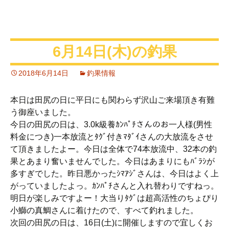
6月14日(木)の釣果
2018年6月14日
釣果情報
本日は田尻の日に平日にも関わらず沢山ご来場頂き有難
う御座いました。
今日の田尻の日は、3.0k級養ｶﾝﾊﾟﾁさんのお一人様(男性
料金につき)一本放流とﾀｸﾞ付きﾏﾀﾞｲさんの大放流をさせ
て頂きましたよー。今日は全体で74本放流中、32本の釣
果とあまり奮いませんでした。今日はあまりにもﾊﾞﾗｼが
多すぎでした。昨日悪かったｼﾏｱｼﾞさんは、今日はよく上
がっていましたよっ。ｶﾝﾊﾟﾁさんと入れ替わりですねっ。
明日が楽しみですよー！大当りﾀｸﾞは超高活性のちょぴり
小鰤の真鯛さんに着けたので、すべて釣れました。
次回の田尻の日は、16日(土)に開催しますので宜しくお