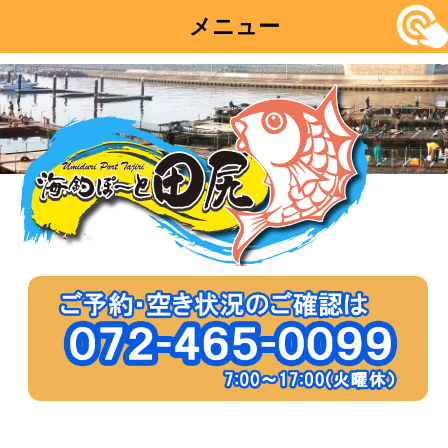
メニュー
コ
ン
テ
ン
ツ
へ
移
動