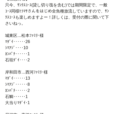
只今、ｻﾝｸｽｺｰｽ(貸し切り筏を含む)では期間限定で、一般
ｺｰｽ同様ﾋﾗﾏｻさんをはじめ全魚種放流していますので、ｻﾝ
ｸｽｺｰｽも楽しめますよー！詳しくは、受付の際に聞いて下
さいねっ。
城東区…松本ﾌｧﾐﾘｰ様
ﾏﾀﾞｲ‥‥‥26
ｼﾏｱｼﾞ‥‥10
ｶﾝﾊﾟﾁ‥‥‥1
石垣ﾀﾞｲ‥‥2
岸和田市…西河ﾌｧﾐﾘｰ様
ﾏﾀﾞｲ‥‥‥13
ｼﾏｱｼﾞ‥‥‥8
ｶﾝﾊﾟﾁ‥‥‥2
石鯛‥‥‥1
大当りﾏﾀﾞｲ･1