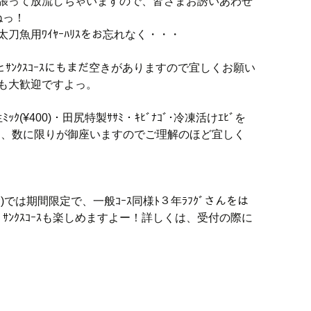
んを頑張って放流しちゃいますので、皆さまお誘いあわせ
ねっ！
太刀魚用ﾜｲﾔｰﾊﾘｽをお忘れなく・・・
ｽとｻﾝｸｽｺｰｽにもまだ空きがありますので宜しくお願い
様も大歓迎ですよっ。
(¥400)・田尻特製ｻｻﾐ・ｷﾋﾞﾅｺﾞ･冷凍活けｴﾋﾞを
ﾞは、数に限りが御座いますのでご理解のほど宜しく
む)では期間限定で、一般ｺｰｽ同様ﾄ３年ﾗﾌｸﾞさんをは
ﾝｸｽｺｰｽも楽しめますよー！詳しくは、受付の際に