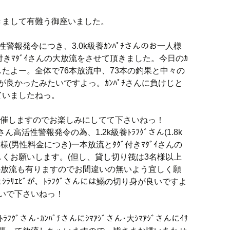
きまして有難う御座いました。
性警報発令につき、3.0k級養ｶﾝﾊﾟﾁさんのお一人様
ﾞ付きﾏﾀﾞｲさんの大放流をさせて頂きました。今日のｶ
したよー。全体で76本放流中、73本の釣果と中々の
ﾞが良かったみたいですよっ。ｶﾝﾊﾟﾁさんに負けじと
ていましたねっ。
に開催しますのでお楽しみにしてて下さいねっ！
ﾞさん高活性警報発令の為、1.2k級養ﾄﾗﾌｸﾞさん(1.8k
人様(男性料金につき)一本放流とﾀｸﾞ付きﾏﾀﾞｲさんの
くお願いします。(但し、貸し切り筏は3名様以上
んの放流も有りますのでお間違いの無いよう宜しく願
とｼﾗｻｴﾋﾞが、ﾄﾗﾌｸﾞさんには鰯の切り身が良いですよ
ないで下さいねっ！
ﾌｸﾞさん･ｶﾝﾊﾟﾁさんにｼﾏｱｼﾞさん･大ｼﾏｱｼﾞさんにｲｻ