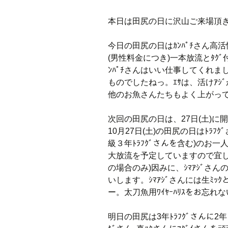
本日は田尻の日に沢山ご来場頂
今日の田尻の日はｶﾝﾊﾟﾁさん高活
(男性料金につき)一本放流とﾀｸ
ﾝﾊﾟﾁさんはいい仕事してくれま
ものでしたねっ。ｴｻは、活けｱｼ
他のお魚さんたちもよく上がっ
次回の田尻の日は、27日(土)
10月27日(土)の田尻の日はﾄﾗﾌｸ
級３年ﾄﾗﾌｸﾞさんを含む)のお一
大放流を予定していますので宜し
の場合のみ)因みに、ｼﾏｱｼﾞさ
いします。ｼﾏｱｼﾞさんには生ﾐｯｸ
ー。太刀魚用ﾜｲﾔｰﾊﾘｽをお忘れ
明日の田尻は3年ﾄﾗﾌｸﾞさんに2年ﾄﾗ