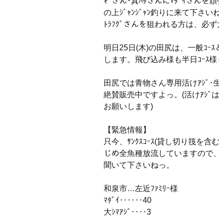
ｷﾞさん･真ﾊﾀさんにﾏﾀﾞｲさ
の上ｼﾞｬﾝｼﾞｬﾝ釣りに来て下さい
ﾄﾗﾌｸﾞさんを狙われる方は、必ず
明日25日(木)の田尻は、一般ｺｰ
します。飛び込み様も半日ｺｰｽ
田尻では青物さん専用活けｱｼﾞ･生ﾐｯｸ
絶賛販売中ですよっ。(活けｱｼ
お願いします)
【緊急情報】
只今、ｻﾝｸｽｺｰｽ(貸し切り筏を含
じめ全魚種放流していますので、ｻ
聞いて下さいねっ。
和泉市…左近ﾌｧﾐﾘｰ様
ﾏﾀﾞｲ‥‥‥40
大ｼﾏｱｼﾞ‥‥3