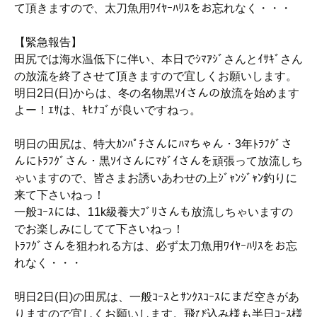
て頂きますので、太刀魚用ﾜｲﾔｰﾊﾘｽをお忘れなく・・・
【緊急報告】
田尻では海水温低下に伴い、本日でｼﾏｱｼﾞさんとｲｻｷﾞさん
の放流を終了させて頂きますので宜しくお願いします。
明日2日(日)からは、冬の名物黒ｿｲさんの放流を始めます
よー！ｴｻは、ｷﾋﾅｺﾞが良いですねっ。
明日の田尻は、特大ｶﾝﾊﾟﾁさんにﾊﾏちゃん・3年ﾄﾗﾌｸﾞさ
んにﾄﾗﾌｸﾞさん・黒ｿｲさんにﾏﾀﾞｲさんを頑張って放流しち
ゃいますので、皆さまお誘いあわせの上ｼﾞｬﾝｼﾞｬﾝ釣りに
来て下さいねっ！
一般ｺｰｽには、11k級養大ﾌﾞﾘさんも放流しちゃいますの
でお楽しみにしてて下さいねっ！
ﾄﾗﾌｸﾞさんを狙われる方は、必ず太刀魚用ﾜｲﾔｰﾊﾘｽをお忘
れなく・・・
明日2日(日)の田尻は、一般ｺｰｽとｻﾝｸｽｺｰｽにまだ空きがあ
りますので宜しくお願いします。飛び込み様も半日ｺｰｽ様