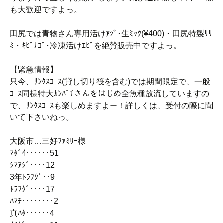
も大歓迎ですよっ。
田尻では青物さん専用活けｱｼﾞ･生ﾐｯｸ(¥400)・田尻特製ｻｻ
ﾐ・ｷﾋﾞﾅｺﾞ･冷凍活けｴﾋﾞを絶賛販売中ですよっ。
【緊急情報】
只今、ｻﾝｸｽｺｰｽ(貸し切り筏を含む)では期間限定で、一般
ｺｰｽ同様特大ｶﾝﾊﾟﾁさんをはじめ全魚種放流していますの
で、ｻﾝｸｽｺｰｽも楽しめますよー！詳しくは、受付の際に聞
いて下さいねっ。
大阪市…三好ﾌｧﾐﾘｰ様
ﾏﾀﾞｲ‥‥‥51
ｼﾏｱｼﾞ‥‥12
3年ﾄﾗﾌｸﾞ‥9
ﾄﾗﾌｸﾞ‥‥17
ﾊﾏﾁ‥‥‥‥2
真ﾊﾀ‥‥‥4