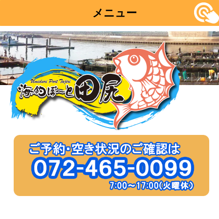
メニュー
コ
ン
テ
ン
ツ
へ
移
動