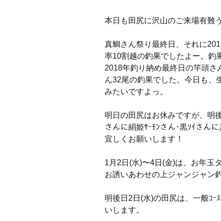
本日も田尻に沢山のご来場有難
真鯛さん祭り最終日、それに20
率10割越の釣果でしたよー。釣
2018年釣り納め最終日の竿頭さん
ん32尾の釣果でした。今日も、生ﾐ
みたいですよっ。
明日の田尻はお休みですが、明後日2日
さんに絹姫ｻｰﾓﾝさん･黒ｿｲさ
宜しくお願いします！
1月2日(水)〜4日(金)は、お
お誘いあわせの上ジャンジャン
明後日2日(水)の田尻は、一般ｺｰ
いします。