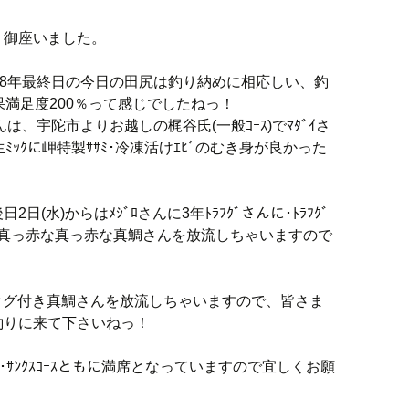
う御座いました。
18年最終日の今日の田尻は釣り納めに相応しい、釣
果満足度200％って感じでしたねっ！
は、宇陀市よりお越しの梶谷氏(一般ｺｰｽ)でﾏﾀﾞｲさ
ｯｸに岬特製ｻｻﾐ･冷凍活けｴﾋﾞのむき身が良かった
(水)からはﾒｼﾞﾛさんに3年ﾄﾗﾌｸﾞさんに･ﾄﾗﾌｸﾞ
んに真っ赤な真っ赤な真鯛さんを放流しちゃいますので
年玉タグ付き真鯛さんを放流しちゃいますので、皆さま
釣りに来て下さいねっ！
ｽ･ｻﾝｸｽｺｰｽともに満席となっていますので宜しくお願