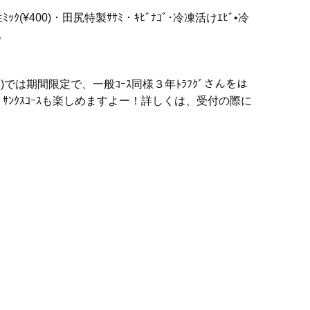
(¥400)・田尻特製ｻｻﾐ・ｷﾋﾞﾅｺﾞ･冷凍活けｴﾋﾞ•冷
。
む)では期間限定で、一般ｺｰｽ同様３年ﾄﾗﾌｸﾞさんをは
ﾝｸｽｺｰｽも楽しめますよー！詳しくは、受付の際に