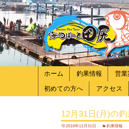
コ
ホーム
釣果情報
営業
ン
テ
初めての方へ
アクセス
ン
ツ
へ
移
12月31日(月)の
動
2018年12月31日
釣果情報