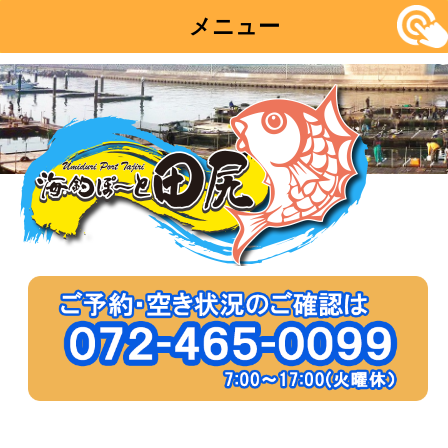
メニュー
コ
ン
テ
ン
ツ
へ
移
動