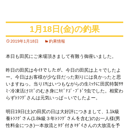
1月18日(金)の釣果
2019年1月18日
釣果情報
本日も田尻にご来場頂きまして有難う御座いました。
昨日の田尻は今ｲﾁでしたが、今日の田尻は上々でしたよ
ー。今日はお客様が少な目だった割りには良かったと思
いますねっ。当りｴｻはいつもながらの生ﾐｯｸに田尻特製ｻｻ
ﾐ･冷凍活けｴﾋﾞのむき身にｷﾋﾞﾅｺﾞ･ﾌﾞﾄﾞｳ虫でした。相変わ
らずﾄﾗﾌｸﾞさんは元気いっぱ～いでしたよー。
明日19日(土)の田尻の日は大好評につきまして、1.1k級
養ﾄﾗﾌｸﾞさん(1.8k級３年ﾄﾗﾌｸﾞさんを含む)のお一人様(男
性料金につき)一本放流とﾀｸﾞ付きﾏﾀﾞｲさんの大放流を予