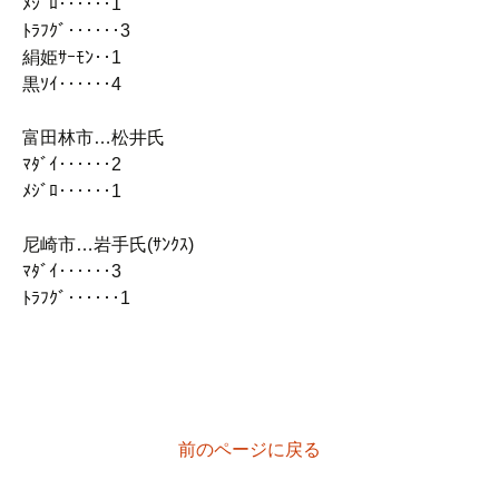
ﾒｼﾞﾛ‥‥‥1
ﾄﾗﾌｸﾞ‥‥‥3
絹姫ｻｰﾓﾝ‥1
黒ｿｲ‥‥‥4
富田林市…松井氏
ﾏﾀﾞｲ‥‥‥2
ﾒｼﾞﾛ‥‥‥1
尼崎市…岩手氏(ｻﾝｸｽ)
ﾏﾀﾞｲ‥‥‥3
ﾄﾗﾌｸﾞ‥‥‥1
前のページに戻る