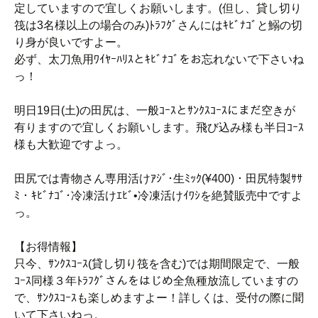
定していますので宜しくお願いします。(但し、貸し切り
筏は3名様以上の場合のみ)ﾄﾗﾌｸﾞさんにはｷﾋﾞﾅｺﾞと鰯の切
り身が良いですよー。
必ず、太刀魚用ﾜｲﾔｰﾊﾘｽとｷﾋﾞﾅｺﾞをお忘れないで下さいね
っ！
明日19日(土)の田尻は、一般ｺｰｽとｻﾝｸｽｺｰｽにまだ空きが
有りますので宜しくお願いします。飛び込み様も半日ｺｰｽ
様も大歓迎ですよっ。
田尻では青物さん専用活けｱｼﾞ･生ﾐｯｸ(¥400)・田尻特製ｻｻ
ﾐ・ｷﾋﾞﾅｺﾞ･冷凍活けｴﾋﾞ•冷凍活けｲﾜｼを絶賛販売中ですよ
っ。
【お得情報】
只今、ｻﾝｸｽｺｰｽ(貸し切り筏を含む)では期間限定で、一般
ｺｰｽ同様３年ﾄﾗﾌｸﾞさんをはじめ全魚種放流していますの
で、ｻﾝｸｽｺｰｽも楽しめますよー！詳しくは、受付の際に聞
いて下さいねっ。