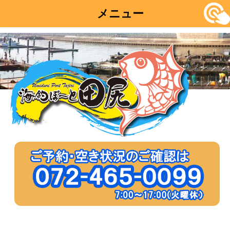
メニュー
コ
ン
テ
ン
ツ
へ
移
動