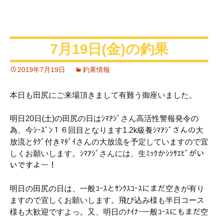
7月19日(金)の釣果
2019年7月19日
釣果情報
本日も田尻にご来場頂きまして有難う御座いました。
明日20日(土)の田尻の日はｼﾏｱｼﾞさん高活性警報発令の
為、今ｼｰｽﾞﾝ１６回目となります1.2k級養ｼﾏｱｼﾞさんの大
放流とﾀｸﾞ付きﾏﾀﾞｲさんの大放流を予定していますので宜
しくお願いします。ｼﾏｱｼﾞさんには、生ﾐｯｸかｼﾗｻｴﾋﾞがい
いですよー！
明日の田尻の日は、一般ｺｰｽとｻﾝｸｽｺｰｽにまだ空きが有り
ますので宜しくお願いします。飛び込み様も半日コース
様も大歓迎ですよっ。又、明日のﾅｲﾅｰ一般ｺｰｽにもまだ空