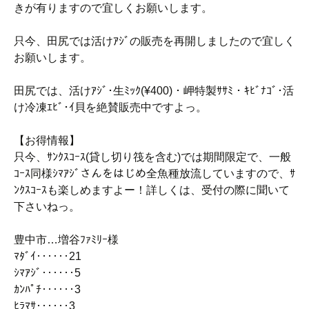
きが有りますので宜しくお願いします。
只今、田尻では活けｱｼﾞの販売を再開しましたので宜しく
お願いします。
田尻では、活けｱｼﾞ･生ﾐｯｸ(¥400)・岬特製ｻｻﾐ・ｷﾋﾞﾅｺﾞ･活
け冷凍ｴﾋﾞ･ｲ貝を絶賛販売中ですよっ。
【お得情報】
只今、ｻﾝｸｽｺｰｽ(貸し切り筏を含む)では期間限定で、一般
ｺｰｽ同様ｼﾏｱｼﾞさんをはじめ全魚種放流していますので、ｻ
ﾝｸｽｺｰｽも楽しめますよー！詳しくは、受付の際に聞いて
下さいねっ。
豊中市…増谷ﾌｧﾐﾘｰ様
ﾏﾀﾞｲ‥‥‥21
ｼﾏｱｼﾞ‥‥‥5
ｶﾝﾊﾟﾁ‥‥‥3
ﾋﾗﾏｻ‥‥‥3