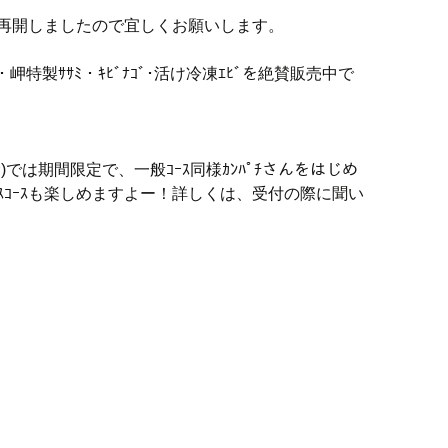
を再開しましたので宜しくお願いします。
)・岬特製ｻｻﾐ・ｷﾋﾞﾅｺﾞ･活け冷凍ｴﾋﾞを絶賛販売中で
む)では期間限定で、一般ｺｰｽ同様ｶﾝﾊﾟﾁさんをはじめ
ｽｺｰｽも楽しめますよー！詳しくは、受付の際に聞い