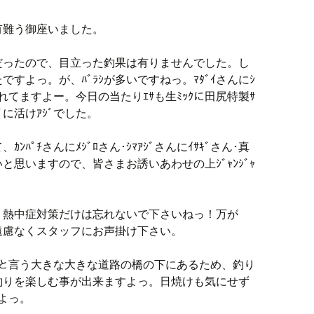
有難う御座いました。
だったので、目立った釣果は有りませんでした。し
すよっ。が、ﾊﾞﾗｼが多いですねっ。ﾏﾀﾞｲさんにｼ
く釣れてますよー。今日の当たりｴｻも生ﾐｯｸに田尻特製ｻ
ﾅｺﾞに活けｱｼﾞでした。
ﾊﾟﾁさんにﾒｼﾞﾛさん･ｼﾏｱｼﾞさんにｲｻｷﾞさん･真
と思いますので、皆さまお誘いあわせの上ｼﾞｬﾝｼﾞｬ
、熱中症対策だけは忘れないで下さいねっ！万が
遠慮なくスタッフにお声掛け下さい。
ｯｼﾞと言う大きな大きな道路の橋の下にあるため、釣り
釣りを楽しむ事が出来ますよっ。日焼けも気にせず
よっ。