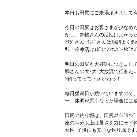
本日も田尻にご来場頂きまして
今日の田尻はお客さまが少なめ
かし、青物さんの活性はよかったで
ﾏｱｼﾞさん･ｲｻｷﾞさんは順調よ
ｻﾐ・冷凍活けｴﾋﾞにｼﾗｻｴﾋﾞ･ｷﾋﾞ
明日の田尻も大好評につきまして、ｶﾝ
鯛さんの大･大･大放流で行きたい
ﾝ釣ってって下さいねっ！
毎日猛暑日が続いていますので
一、体調が悪くなった場合には
田尻の釣り堀は、田尻ｽｶｲﾌﾞﾘ
座の半分以上は暑さを気にせず
女性･子供にも安心な釣り堀です