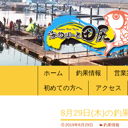
コ
ホーム
釣果情報
営業
ン
テ
初めての方へ
アクセス
ン
ツ
へ
移
8月29日(木)の釣
動
2019年8月29日
釣果情報