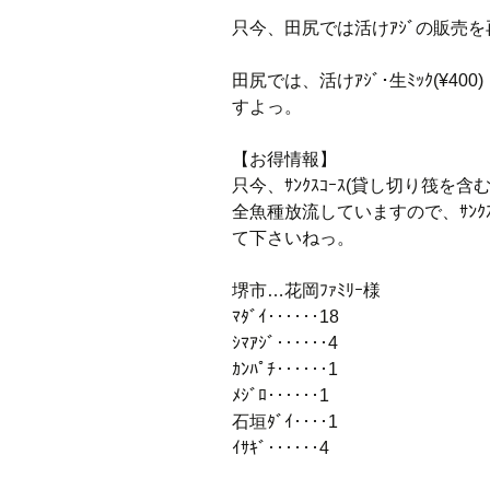
只今、田尻では活けｱｼﾞの販売
田尻では、活けｱｼﾞ･生ﾐｯｸ(¥400
すよっ。
【お得情報】
只今、ｻﾝｸｽｺｰｽ(貸し切り筏を含
全魚種放流していますので、ｻﾝｸ
て下さいねっ。
堺市…花岡ﾌｧﾐﾘｰ様
ﾏﾀﾞｲ‥‥‥18
ｼﾏｱｼﾞ‥‥‥4
ｶﾝﾊﾟﾁ‥‥‥1
ﾒｼﾞﾛ‥‥‥1
石垣ﾀﾞｲ‥‥1
ｲｻｷﾞ‥‥‥4