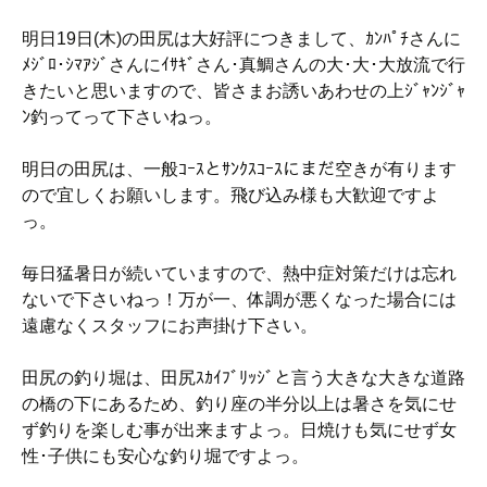
明日19日(木)の田尻は大好評につきまして、ｶﾝﾊﾟﾁさんに
ﾒｼﾞﾛ･ｼﾏｱｼﾞさんにｲｻｷﾞさん･真鯛さんの大･大･大放流で行
きたいと思いますので、皆さまお誘いあわせの上ｼﾞｬﾝｼﾞｬ
ﾝ釣ってって下さいねっ。
明日の田尻は、一般ｺｰｽとｻﾝｸｽｺｰｽにまだ空きが有ります
ので宜しくお願いします。飛び込み様も大歓迎ですよ
っ。
毎日猛暑日が続いていますので、熱中症対策だけは忘れ
ないで下さいねっ！万が一、体調が悪くなった場合には
遠慮なくスタッフにお声掛け下さい。
田尻の釣り堀は、田尻ｽｶｲﾌﾞﾘｯｼﾞと言う大きな大きな道路
の橋の下にあるため、釣り座の半分以上は暑さを気にせ
ず釣りを楽しむ事が出来ますよっ。日焼けも気にせず女
性･子供にも安心な釣り堀ですよっ。