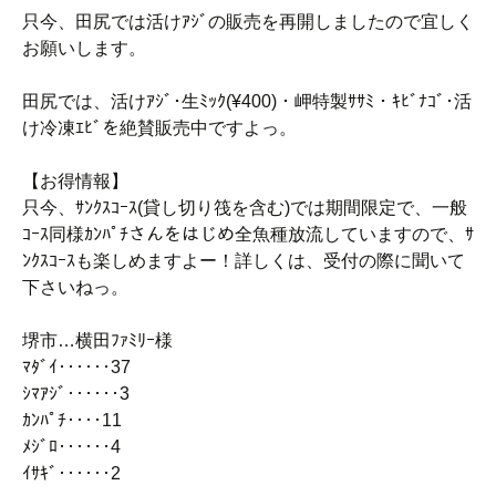
只今、田尻では活けｱｼﾞの販売を再開しましたので宜しく
お願いします。
田尻では、活けｱｼﾞ･生ﾐｯｸ(¥400)・岬特製ｻｻﾐ・ｷﾋﾞﾅｺﾞ･活
け冷凍ｴﾋﾞを絶賛販売中ですよっ。
【お得情報】
只今、ｻﾝｸｽｺｰｽ(貸し切り筏を含む)では期間限定で、一般
ｺｰｽ同様ｶﾝﾊﾟﾁさんをはじめ全魚種放流していますので、ｻ
ﾝｸｽｺｰｽも楽しめますよー！詳しくは、受付の際に聞いて
下さいねっ。
堺市…横田ﾌｧﾐﾘｰ様
ﾏﾀﾞｲ‥‥‥37
ｼﾏｱｼﾞ‥‥‥3
ｶﾝﾊﾟﾁ‥‥11
ﾒｼﾞﾛ‥‥‥4
ｲｻｷﾞ‥‥‥2