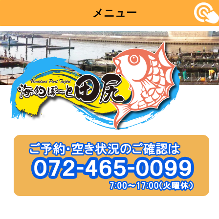
メニュー
コ
ン
テ
ン
ツ
へ
移
動