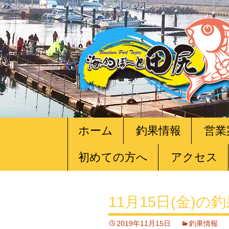
コ
ホーム
釣果情報
営業
ン
テ
初めての方へ
アクセス
ン
ツ
へ
移
11月15日(金)の
動
2019年11月15日
釣果情報