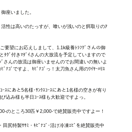
う御座いました。
。活性は高いのたっすが、喰いが浅いのと餌取りのｱ
ご要望にお応えしまして、1.1k級養ﾄﾗﾌｸﾞさんの御
とﾀｸﾞ付きﾏﾀﾞｲさんの大放流を予定していますので
ｱｼﾞさんの放流は御座いませんのでお間違いの無いよ
ﾞﾅｺﾞですよ、ｷﾋﾞﾅｺﾞっ！太刀魚さん用のﾜｲﾔｰﾊﾘｽ
ｰｽにあと5名様･ｻﾝｸｽｺｰｽにあと1名様の空きが有り
び込み様も半日ｺｰｽ様も大歓迎ですよっ。
00-のところ30匹￥2,000-で絶賛販売中ですよー！
)・田尻特製ｻｻﾐ・ｷﾋﾞﾅｺﾞ･活け冷凍ｴﾋﾞを絶賛販売中