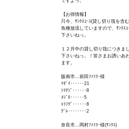
ですよっ。
【お得情報】
只今、ｻﾝｸｽｺｰｽ(貸し切り筏を含
魚種放流していますので、ｻﾝｸｽ
下さいねっ。
１２月中の貸し切り筏につきま
下さいねっ。！皆さまお誘いあわせ
ます。
阪南市…前田ﾌｧﾐﾘｰ様
ﾏﾀﾞｲ‥‥‥21
ｼﾏｱｼﾞ‥‥‥8
ﾒｼﾞﾛ‥‥‥5
ﾄﾗﾌｸﾞ‥‥‥8
ｸﾞﾚ‥‥‥‥2
奈良市…岡村ﾌｧﾐﾘｰ様(ｻﾝｸｽ)