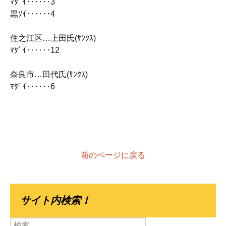
ﾏﾀﾞｲ‥‥‥3
黒ｿｲ‥‥‥4
住之江区…上田氏(ｻﾝｸｽ)
ﾏﾀﾞｲ‥‥‥12
奈良市…田代氏(ｻﾝｸｽ)
ﾏﾀﾞｲ‥‥‥6
前のページに戻る
サイト内検索！
検