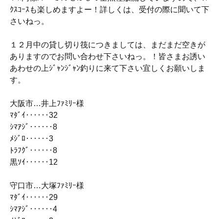
ｸｽｺｰｽも楽しめますよー！詳しくは、受付の際に聞いて下
さいねっ。
１２月中の貸し切り筏につきましては、まだまだ空きが
ありますのでお問い合わせ下さいねっ。！皆さまお誘い
あわせの上ｼﾞｬﾝｼﾞｬﾝ釣りに来て下さい宜しくお願いしま
す。
大阪市…井上ﾌｧﾐﾘｰ様
ﾏﾀﾞｲ‥‥‥32
ｼﾏｱｼﾞ‥‥‥8
ﾒｼﾞﾛ‥‥‥3
ﾄﾗﾌｸﾞ‥‥‥8
黒ｿｲ‥‥‥12
守口市…大塚ﾌｧﾐﾘｰ様
ﾏﾀﾞｲ‥‥‥29
ｼﾏｱｼﾞ‥‥‥4