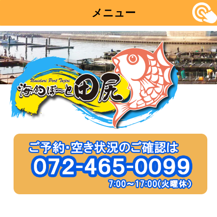
メニュー
コ
ン
テ
ン
ツ
へ
移
動