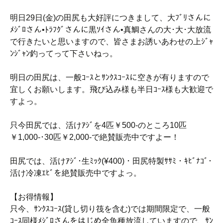
明日29日(金)の田尻も大好評につきまして、大ﾌﾞﾘさんに
ﾒｼﾞﾛさん•ﾄﾗﾌｸﾞさんに黒ｿｲさん•真鯛さんの大･大･大放流
で行きたいと思いますので、皆さまお誘いあわせの上ｼﾞｬ
ﾝｼﾞｬﾝ釣ってって下さいねっ。
明日の田尻は、一般ｺｰｽとｻﾝｸｽｺｰｽに空きが有りますので
宜しくお願いします。飛び込み様も半日ｺｰｽ様も大歓迎で
すよっ。
只今田尻では、活けｱｼﾞを4匹￥500-のところ10匹
￥1,000-･30匹￥2,000-で絶賛販売中ですよー！
田尻では、活けｱｼﾞ･生ﾐｯｸ(¥400)・田尻特製ｻｻﾐ・ｷﾋﾞﾅｺﾞ･
活け冷凍ｴﾋﾞを絶賛販売中ですよっ。
【お得情報】
只今、ｻﾝｸｽｺｰｽ(貸し切り筏を含む)では期間限定で、一般
ｺｰｽ同様ﾒｼﾞﾛさんをはじめ全魚種放流していますので、ｻﾝ