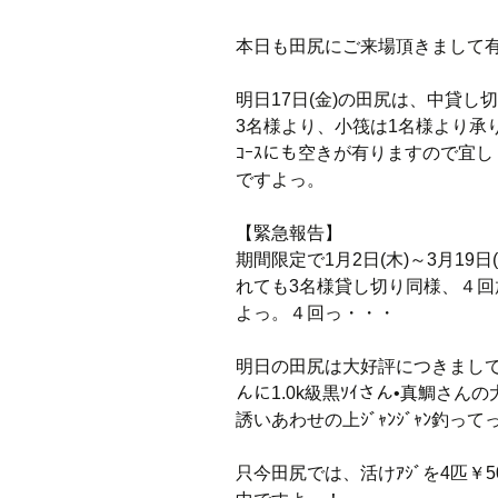
本日も田尻にご来場頂きまして
明日17日(金)の田尻は、中貸
3名様より、小筏は1名様より承り
ｺｰｽにも空きが有りますので宜
ですよっ。
【緊急報告】
期間限定で1月2日(木)～3月19日
れても3名様貸し切り同様、４回
よっ。４回っ・・・
明日の田尻は大好評につきまして、1.
んに1.0k級黒ｿｲさん•真鯛さ
誘いあわせの上ｼﾞｬﾝｼﾞｬﾝ釣っ
只今田尻では、活けｱｼﾞを4匹￥500