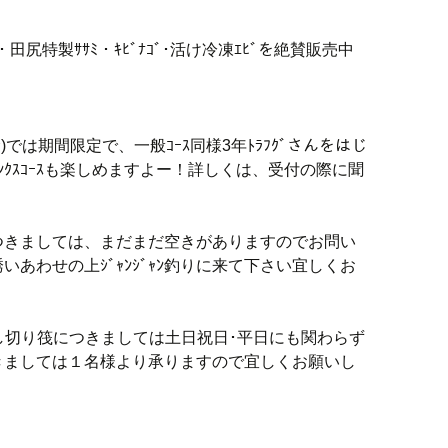
)・田尻特製ｻｻﾐ・ｷﾋﾞﾅｺﾞ･活け冷凍ｴﾋﾞを絶賛販売中
む)では期間限定で、一般ｺｰｽ同様3年ﾄﾗﾌｸﾞさんをはじ
ｸｽｺｰｽも楽しめますよー！詳しくは、受付の際に聞
つきましては、まだまだ空きがありますのでお問い
あわせの上ｼﾞｬﾝｼﾞｬﾝ釣りに来て下さい宜しくお
の中貸し切り筏につきましては土日祝日･平日にも関わらず
きましては１名様より承りますので宜しくお願いし