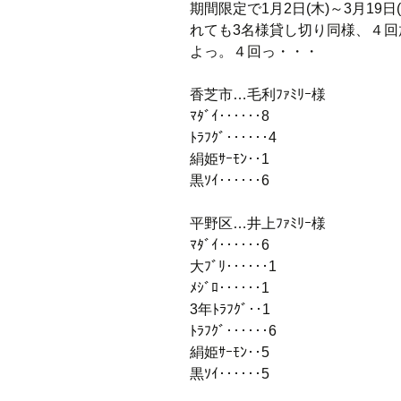
期間限定で1月2日(木)～3月19日
れても3名様貸し切り同様、４回
よっ。４回っ・・・
香芝市…毛利ﾌｧﾐﾘｰ様
ﾏﾀﾞｲ‥‥‥8
ﾄﾗﾌｸﾞ‥‥‥4
絹姫ｻｰﾓﾝ‥1
黒ｿｲ‥‥‥6
平野区…井上ﾌｧﾐﾘｰ様
ﾏﾀﾞｲ‥‥‥6
大ﾌﾞﾘ‥‥‥1
ﾒｼﾞﾛ‥‥‥1
3年ﾄﾗﾌｸﾞ‥1
ﾄﾗﾌｸﾞ‥‥‥6
絹姫ｻｰﾓﾝ‥5
黒ｿｲ‥‥‥5