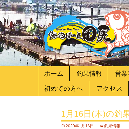
コ
ホーム
釣果情報
営業
ン
テ
初めての方へ
アクセス
ン
ツ
へ
移
1月16日(木)の釣
動
2020年1月16日
釣果情報