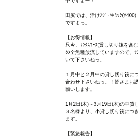
中ですよー！
田尻では、活けｱｼﾞ･生ﾐｯｸ(¥400
ですよっ。
【お得情報】
只今、ｻﾝｸｽｺｰｽ(貸し切り筏を含
め全魚種放流していますので、ｻﾝ
いて下さいねっ。
１月中と２月中の貸し切り筏に
合わせ下さいねっ。！皆さまお誘い
願いします。
1月2日(木)～3月19日(木)
３名様より、小貸し切り筏につ
ます。
【緊急報告】