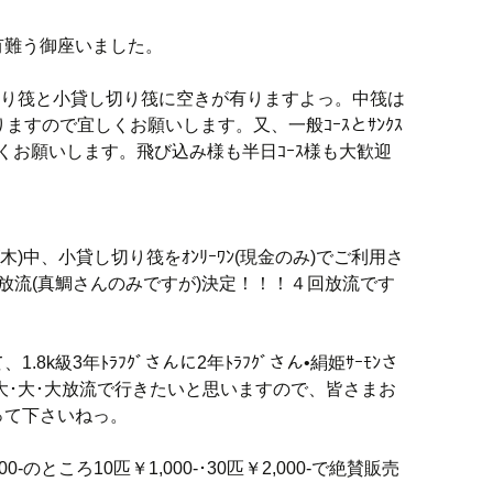
有難う御座いました。
し切り筏と小貸し切り筏に空きが有りますよっ。中筏は
ますので宜しくお願いします。又、一般ｺｰｽとｻﾝｸｽ
しくお願いします。飛び込み様も半日ｺｰｽ様も大歓迎
(木)中、小貸し切り筏をｵﾝﾘｰﾜﾝ(現金のみ)でご利用さ
放流(真鯛さんのみですが)決定！！！４回放流です
8k級3年ﾄﾗﾌｸﾞさんに2年ﾄﾗﾌｸﾞさん•絹姫ｻｰﾓﾝさ
んの大･大･大放流で行きたいと思いますので、皆さまお
てって下さいねっ。
-のところ10匹￥1,000-･30匹￥2,000-で絶賛販売