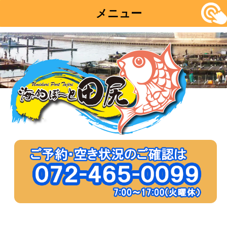
メニュー
コ
ン
テ
ン
ツ
へ
移
動