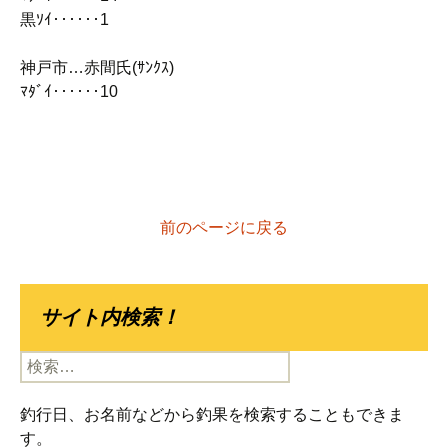
黒ｿｲ‥‥‥1
神戸市…赤間氏(ｻﾝｸｽ)
ﾏﾀﾞｲ‥‥‥10
前のページに戻る
サイト内検索！
検
索:
釣行日、お名前などから釣果を検索することもできま
す。