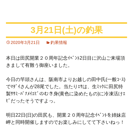
3月21日(土)の釣果
2020年3月21日
釣果情報
本日は田尻開業２０周年記念ｲﾍﾞﾝﾄ2日目に沢山ご来場頂
きまして有難う御座いました。
今日の竿頭さんは、阪南市よりお越しの田中氏(一般ｺｰｽ)
でﾏﾀﾞｲさんが28尾でした。当たりｴｻは、生ﾐｯｸに田尻特
製ｻｻﾐ･ﾊﾞﾅﾒｲｴﾋﾞのむき身(黄色に染めたもの)に冷凍活けｴ
ﾋﾞだったそうですよっ。
明日22日(日)の田尻も、開業２０周年記念ｲﾍﾞﾝﾄを姉妹店
岬と同時開催しますのでお楽しみにしてて下さいねっ！