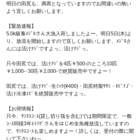
明日の田尻も、満席となっていますのでお間違いの無い
よう宜しくお願いします。
【緊急速報】
5.0k級養ﾒｼﾞﾛさん大漁入荷しましたよー。明日5日(木)よ
り、放流を開始しますので宜しくお願いします。ﾒｼﾞﾛさ
んには活けｱｼﾞですよっ。活けｱｼﾞっ。
只今田尻では、活けｱｼﾞを4匹￥500-のところ10匹
￥1,000-･30匹￥2,000-で絶賛販売中ですよー！
田尻では、活けｱｼﾞ･生ﾐｯｸ(¥400)・田尻特製ｻｻﾐ・ｷﾋﾞﾅｺﾞ･
活け冷凍ｴﾋﾞを絶賛販売中ですよっ。
【お得情報】
只今、ｻﾝｸｽｺｰｽ(貸し切り筏を含む)では期間限定で、一般
ｺｰｽ同様3年ﾄﾗﾌｸﾞさんをはじめ全魚種放流していますの
で、ｻﾝｸｽｺｰｽも楽しめますよー！詳しくは、受付の際に聞
いて下さいねっ。