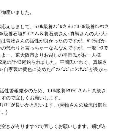
う御座いました。
しまして、5.0k級養ﾒｼﾞﾛさんに3.0k級養ﾋﾗﾏｻさ
k～2.0k級養石垣ﾀﾞｲさん＆養石鯛さん･真鯛さんの大･大･
は青物さんの活性が良かったのですが、ﾊﾞﾗｼばか
の代わりと言っちゃーなんなんですが、一般ｺｰｽで
たよー。東大阪市よりお越しの平岡氏がお一人様
ｲさん2尾の計43尾釣られました。平岡氏いわく、真鯛さ
･自家製の黄色に染めたﾊﾞﾅﾒｲｴﾋﾞにｼﾗｻｴﾋﾞが良かっ
高活性警報発令のため、1.0k級養ｼﾏｱｼﾞさんと真鯛さ
ますので宜しくお願いします。
とｼﾗｻｴﾋﾞが良いかと思います。(青物さんの放流は御座
。)
だ空きが有りますので宜しくお願いします。飛び込