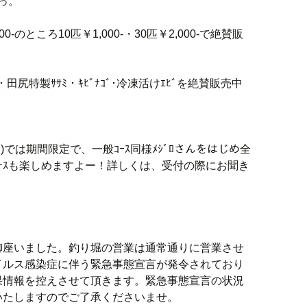
っ。
-のところ10匹￥1,000-・30匹￥2,000-で絶賛販
)・田尻特製ｻｻﾐ・ｷﾋﾞﾅｺﾞ･冷凍活けｴﾋﾞを絶賛販売中
む)では期間限定で、一般ｺｰｽ同様ﾒｼﾞﾛさんをはじめ全
ｺｰｽも楽しめますよー！詳しくは、受付の際にお聞き
御座いました。釣り堀の営業は通常通りに営業させ
イルス感染症に伴う緊急事態宣言が発令されており
果情報を控えさせて頂きます。緊急事態宣言の状況
いたしますのでご了承くださいませ。