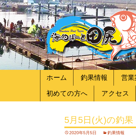
コ
ホーム
釣果情報
営業
ン
テ
初めての方へ
アクセス
ン
ツ
へ
移
5月5日(火)の釣果
動
2020年5月5日
釣果情報