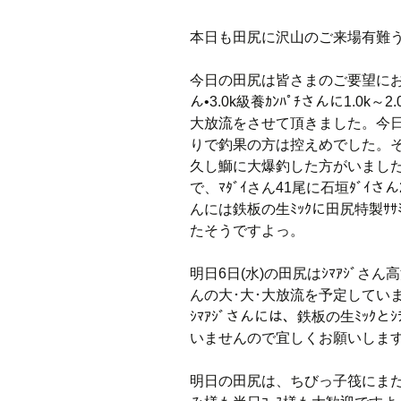
本日も田尻に沢山のご来場有難
今日の田尻は皆さまのご要望にお応え
ん•3.0k級養ｶﾝﾊﾟﾁさんに1.0
大放流をさせて頂きました。今日
りで釣果の方は控えめでした。そ
久し鰤に大爆釣した方がいまし
で、ﾏﾀﾞｲさん41尾に石垣ﾀﾞ
んには鉄板の生ﾐｯｸに田尻特製ｻｻﾐ
たそうですよっ。
明日6日(水)の田尻はｼﾏｱｼﾞさん
んの大･大･大放流を予定してい
ｼﾏｱｼﾞさんには、鉄板の生ﾐｯｸ
いませんので宜しくお願いします
明日の田尻は、ちびっ子筏にま