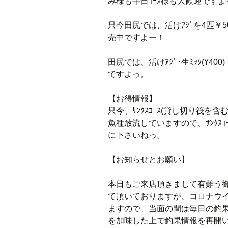
み様も半日ｺｰｽ様も大歓迎ですよ
只今田尻では、活けｱｼﾞを4匹￥500
売中ですよー！
田尻では、活けｱｼﾞ･生ﾐｯｸ(¥400
ですよっ。
【お得情報】
只今、ｻﾝｸｽｺｰｽ(貸し切り筏を含
魚種放流していますので、ｻﾝｸｽ
に下さいねっ。
【お知らせとお願い】
本日もご来店頂きまして有難う
て頂いておりますが、コロナウ
ますので、当面の間は毎日の釣
を加味した上で釣果情報を再開