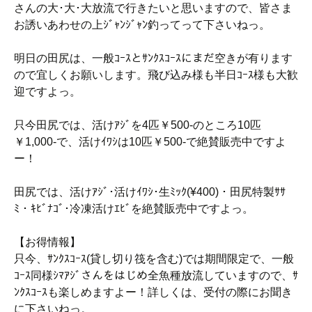
さんの大･大･大放流で行きたいと思いますので、皆さま
お誘いあわせの上ｼﾞｬﾝｼﾞｬﾝ釣ってって下さいねっ。
明日の田尻は、一般ｺｰｽとｻﾝｸｽｺｰｽにまだ空きが有ります
ので宜しくお願いします。飛び込み様も半日ｺｰｽ様も大歓
迎ですよっ。
只今田尻では、活けｱｼﾞを4匹￥500-のところ10匹
￥1,000-で、活けｲﾜｼは10匹￥500-で絶賛販売中ですよ
ー！
田尻では、活けｱｼﾞ･活けｲﾜｼ･生ﾐｯｸ(¥400)・田尻特製ｻｻ
ﾐ・ｷﾋﾞﾅｺﾞ･冷凍活けｴﾋﾞを絶賛販売中ですよっ。
【お得情報】
只今、ｻﾝｸｽｺｰｽ(貸し切り筏を含む)では期間限定で、一般
ｺｰｽ同様ｼﾏｱｼﾞさんをはじめ全魚種放流していますので、ｻ
ﾝｸｽｺｰｽも楽しめますよー！詳しくは、受付の際にお聞き
に下さいねっ。