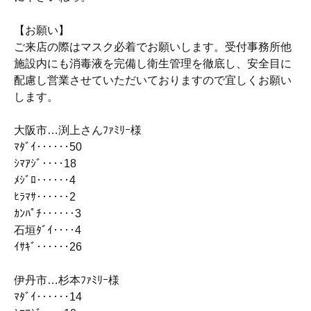
【お願い】
ご来店の際はマスク必着でお願いします。受付事務所他
施設内にも消毒液を完備し衛生管理を徹底し、安全目に
配慮し営業させていただいておりますので宜しくお願い
します。
大阪市…渕上さんﾌｧﾐﾘｰ様
ﾏﾀﾞｲ‥‥‥50
ｼﾏｱｼﾞ‥‥18
ﾒｼﾞﾛ‥‥‥4
ﾋﾗﾏｻ‥‥‥2
ｶﾝﾊﾟﾁ‥‥‥3
石垣ﾀﾞｲ‥‥4
ｲｻｷﾞ‥‥‥26
伊丹市…杉本ﾌｧﾐﾘｰ様
ﾏﾀﾞｲ‥‥‥14