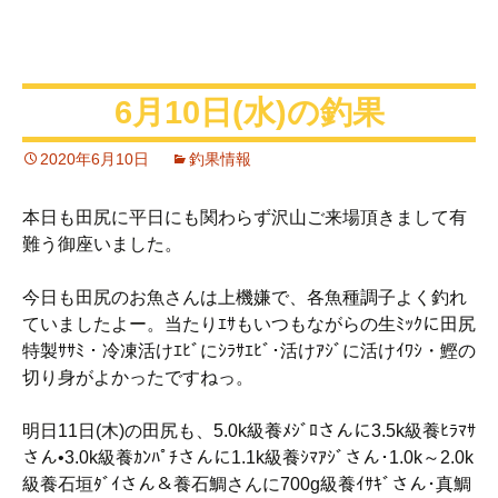
6月10日(水)の釣果
2020年6月10日
釣果情報
本日も田尻に平日にも関わらず沢山ご来場頂きまして有
難う御座いました。
今日も田尻のお魚さんは上機嫌で、各魚種調子よく釣れ
ていましたよー。当たりｴｻもいつもながらの生ﾐｯｸに田尻
特製ｻｻﾐ・冷凍活けｴﾋﾞにｼﾗｻｴﾋﾞ･活けｱｼﾞに活けｲﾜｼ・鰹の
切り身がよかったですねっ。
明日11日(木)の田尻も、5.0k級養ﾒｼﾞﾛさんに3.5k級養ﾋﾗﾏｻ
さん•3.0k級養ｶﾝﾊﾟﾁさんに1.1k級養ｼﾏｱｼﾞさん･1.0k～2.0k
級養石垣ﾀﾞｲさん＆養石鯛さんに700g級養ｲｻｷﾞさん･真鯛