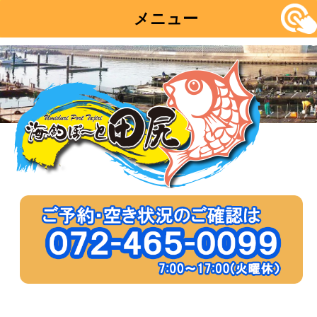
メニュー
コ
ン
テ
ン
ツ
へ
移
動