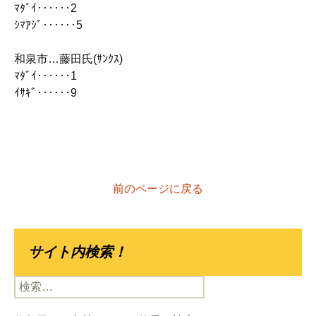
ﾏﾀﾞｲ‥‥‥2
ｼﾏｱｼﾞ‥‥‥5
和泉市…藤田氏(ｻﾝｸｽ)
ﾏﾀﾞｲ‥‥‥1
ｲｻｷﾞ‥‥‥9
前のページに戻る
サイト内検索！
検
索: