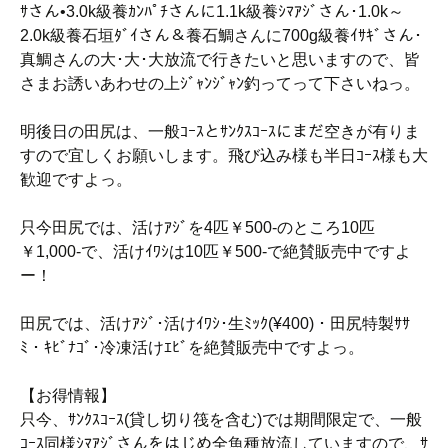
ｻさん•3.0k級養ｶﾝﾊﾟﾁさんに1.1k級養ｼﾏｱｼﾞさん･1.0k～
2.0k級養石垣ﾀﾞｲさん＆養石鯛さんに700g級養ｲｻｷﾞさん･
真鯛さんの大･大･大放流で行きたいと思いますので、皆
さまお誘いあわせの上ｼﾞｬﾝｼﾞｬﾝ釣ってって下さいねっ。
明後日の田尻は、一般ｺｰｽとｻﾝｸｽｺｰｽにまだ空きが有りま
すので宜しくお願いします。飛び込み様も半日ｺｰｽ様も大
歓迎ですよっ。
只今田尻では、活けｱｼﾞを4匹￥500-のところ10匹
￥1,000-で、活けｲﾜｼは10匹￥500-で絶賛販売中ですよ
ー！
田尻では、活けｱｼﾞ･活けｲﾜｼ･生ﾐｯｸ(¥400)・田尻特製ｻｻ
ﾐ・ｷﾋﾞﾅｺﾞ･冷凍活けｴﾋﾞを絶賛販売中ですよっ。
【お得情報】
只今、ｻﾝｸｽｺｰｽ(貸し切り筏を含む)では期間限定で、一般
ｺｰｽ同様ｼﾏｱｼﾞさんをはじめ全魚種放流していますので、ｻ