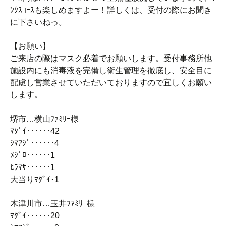
ﾝｸｽｺｰｽも楽しめますよー！詳しくは、受付の際にお聞き
に下さいねっ。
【お願い】
ご来店の際はマスク必着でお願いします。受付事務所他
施設内にも消毒液を完備し衛生管理を徹底し、安全目に
配慮し営業させていただいておりますので宜しくお願い
します。
堺市…横山ﾌｧﾐﾘｰ様
ﾏﾀﾞｲ‥‥‥42
ｼﾏｱｼﾞ‥‥‥4
ﾒｼﾞﾛ‥‥‥1
ﾋﾗﾏｻ‥‥‥1
大当りﾏﾀﾞｲ･1
木津川市…玉井ﾌｧﾐﾘｰ様
ﾏﾀﾞｲ‥‥‥20