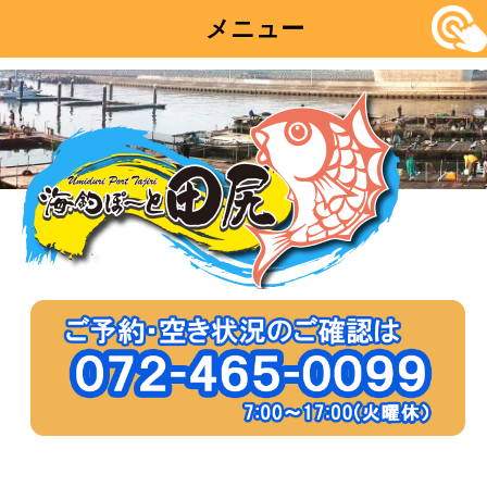
メニュー
コ
ン
テ
ン
ツ
へ
移
動