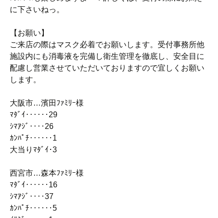
に下さいねっ。
【お願い】
ご来店の際はマスク必着でお願いします。受付事務所他
施設内にも消毒液を完備し衛生管理を徹底し、安全目に
配慮し営業させていただいておりますので宜しくお願い
します。
大阪市…濱田ﾌｧﾐﾘｰ様
ﾏﾀﾞｲ‥‥‥29
ｼﾏｱｼﾞ‥‥26
ｶﾝﾊﾟﾁ‥‥‥1
大当りﾏﾀﾞｲ･3
西宮市…森本ﾌｧﾐﾘｰ様
ﾏﾀﾞｲ‥‥‥16
ｼﾏｱｼﾞ‥‥37
ｶﾝﾊﾟﾁ‥‥‥5