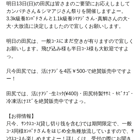
明日13日(日)の田尻は皆さまのご要望にお応えしまして
カンパチさん＆シマアジさん祭りを開催しますよー。
3.3k級養ｶﾝﾊﾟﾁさんと1.1k級養ｼﾏｱｼﾞさん･真鯛さんの大･
大･大放流に決定しましたので宜しくお願いします。
明日の田尻は、一般ｺｰｽにまだ空きが有りますので宜しく
お願いします。飛び込み様も半日ｺｰｽ様も大歓迎ですよ
っ。
只今田尻では、活けｱｼﾞを4匹￥500-で絶賛販売中ですよ
ー！
田尻では、活けｱｼﾞ･生ﾐｯｸ(¥400)・田尻特製ｻｻﾐ・ｷﾋﾞﾅｺﾞ･
冷凍活けｴﾋﾞを絶賛販売中ですよっ。
【お得情報】
只今、ｻﾝｸｽｺｰｽ(貸し切り筏を含む)では期間限定で、一般
ｺｰｽ同様ｶﾝﾊﾟﾁさんをはじめ全魚種放流していますので、ｻ
ﾝｸｽｺｰｽも楽しめますよー！詳しくは、受付の際にお聞き