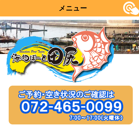
メニュー
コ
ン
テ
ン
ツ
へ
移
動