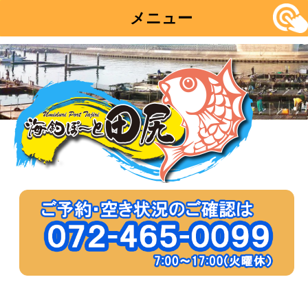
メニュー
コ
ン
テ
ン
ツ
へ
移
動