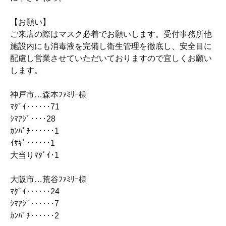
【お願い】
ご来店の際はマスク必着でお願いします。受付事務所他
施設内にも消毒液を完備し衛生管理を徹底し、安全目に
配慮し営業させていただいておりますので宜しくお願い
します。
神戸市…森本ﾌｧﾐﾘｰ様
ﾏﾀﾞｲ‥‥‥71
ｼﾏｱｼﾞ‥‥28
ｶﾝﾊﾟﾁ‥‥‥1
ｲｻｷﾞ‥‥‥1
大当りﾏﾀﾞｲ･1
大阪市…荒谷ﾌｧﾐﾘｰ様
ﾏﾀﾞｲ‥‥‥24
ｼﾏｱｼﾞ‥‥‥7
ｶﾝﾊﾟﾁ‥‥‥2