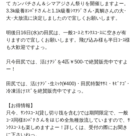
て カンパチさん＆シマアジさん祭りを開催しますよー。
3.3k級養ｶﾝﾊﾟﾁさんと1.1k級養ｼﾏｱｼﾞさん･真鯛さんの大･
大･大放流に決定しましたので宜しくお願いします。
明後日16日(水)の田尻は、一般ｺｰｽとｻﾝｸｽｺｰｽに空きが有
りますので宜しくお願いします。飛び込み様も半日ｺｰｽ様
も大歓迎ですよっ。
只今田尻では、活けｱｼﾞを4匹￥500-で絶賛販売中ですよ
ー！
田尻では、活けｱｼﾞ･生ﾐｯｸ(¥400)・田尻特製ｻｻﾐ・ｷﾋﾞﾅｺﾞ･
冷凍活けｴﾋﾞを絶賛販売中ですよっ。
【お得情報】
只今、ｻﾝｸｽｺｰｽ(貸し切り筏を含む)では期間限定で、一般
ｺｰｽ同様ｶﾝﾊﾟﾁさんをはじめ全魚種放流していますので、ｻ
ﾝｸｽｺｰｽも楽しめますよー！詳しくは、受付の際にお聞き
に下さいねっ。