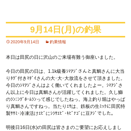
9月14日(月)の釣果
2020年9月14日
釣果情報
本日は田尻の日に沢山のご来場有難う御座いました。
今日の田尻の日は、1.1k級養ｼﾏｱｼﾞさんと真鯛さんに大当
りﾀｸﾞ付きﾏﾀﾞｲさんの大･大･大放流をさせて頂きました。
今日のｼﾏｱｼﾞさんはよく働いてくれましたよー。ｼﾏｱｼﾞさ
ん以上に今日は真鯛さんが活躍してくれました。久し鰤
のﾗﾝﾆﾝｸﾞﾎｰﾑﾗﾝって感じでしたねっ。海上釣り堀はやっぱ
り真鯛さんですねっ。当たりｴｻは、鉄板の生ﾐｯｸに田尻特
製ｻｻﾐ･冷凍活けｴﾋﾞにｼﾗｻｴﾋﾞ･ｷﾋﾞﾅｺﾞに豆ｱｼﾞでした。
明後日16日(水)の田尻は皆さまのご要望にお応えしまし