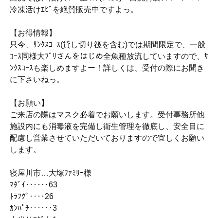
冷凍活けｴﾋﾞを絶賛販売中ですよっ。
【お得情報】
只今、ｻﾝｸｽｺｰｽ(貸し切り筏を含む)では期間限定で、一般
ｺｰｽ同様大ﾌﾞﾘさんをはじめ全魚種放流していますので、ｻ
ﾝｸｽｺｰｽも楽しめますよー！詳しくは、受付の際にお聞き
に下さいねっ。
【お願い】
ご来店の際はマスク必着でお願いします。受付事務所他
施設内にも消毒液を完備し衛生管理を徹底し、安全目に
配慮し営業させていただいておりますので宜しくお願い
します。
寝屋川市…大塚ﾌｧﾐﾘｰ様
ﾏﾀﾞｲ‥‥‥63
ﾄﾗﾌｸﾞ‥‥26
ｶﾝﾊﾟﾁ‥‥‥3