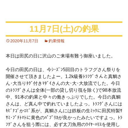
11月7日(土)の釣果
2020年11月7日
釣果情報
本日は田尻の日に沢山のご来場有難う御座いました。
今日の田尻の日は、今ｼｰｽﾞﾝ5回目のトラフグさん祭りを
開催させて頂きましたよー。1.2k級養ﾄﾗﾌｸﾞさんと真鯛さ
ん･大当りﾀｸﾞ付きﾏﾀﾞｲさんの大･大･大放流でした。今日
のﾄﾗﾌｸﾞさんは全体(一部の貸し切り筏を除く)で98本放流
中、91本の釣果と中々の働きっぷりでした。今日の真鯛
さんは、ど真ん中で釣れていましたよっ。ﾄﾗﾌｸﾞさんには
ｷﾋﾞﾅｺﾞかｴﾋﾞ系が、真鯛さんには鉄板の生ﾐｯｸに田尻特製ｻ
ｻﾐ･ﾌﾟﾁﾄﾏﾄに黄色のﾊﾟﾌﾟﾘｶが良かったみたいですよっ。ﾄﾗ
ﾌｸﾞさんを狙う際には、必ず太刀魚用のﾜｲﾔｰﾊﾘｽを使用し