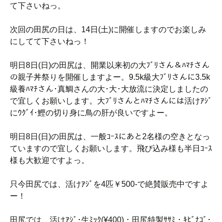
て下さいねっ。
次回の田尻の日は、14日(土)に開催しますのでお楽しみ
にしてて下さいねっ！
明日8日(日)の田尻は、開業以来初の大ﾌﾞﾘさん＆ﾊﾏﾁさん
の親子丼祭りを開催しますよー。9.5k級大ﾌﾞﾘさんに3.5k
級養ﾊﾏﾁさん･真鯛さんの大･大･大放流に決定しましたの
で宜しくお願いします。大ﾌﾞﾘさんとﾊﾏﾁさんには活けｱｼﾞ
にｳｸﾞｲ･鰹の切り身に鳥の肝が良いですよー。
明日8日(日)の田尻は、一般ｺｰｽにあと2名様の空きとなっ
ていますので宜しくお願いします。飛び込み様も半日ｺｰｽ
様も大歓迎ですよっ。
只今田尻では、活けｱｼﾞを4匹￥500-で絶賛販売中ですよ
ー！
田尻では、活けｱｼﾞ･生ﾐｯｸ(¥400)・田尻特製ｻｻﾐ・ｷﾋﾞﾅｺﾞ･