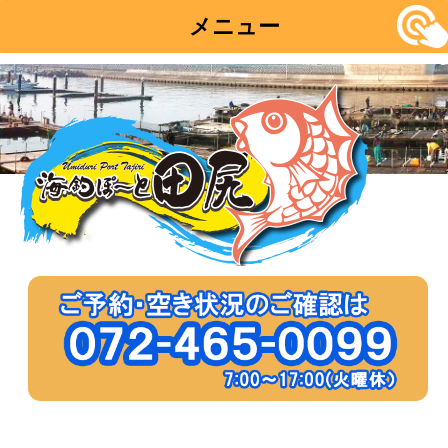
メニュー
コ
ン
テ
ン
ツ
へ
移
動