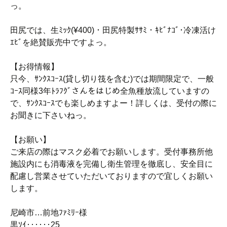
っ。
田尻では、生ﾐｯｸ(¥400)・田尻特製ｻｻﾐ・ｷﾋﾞﾅｺﾞ･冷凍活け
ｴﾋﾞを絶賛販売中ですよっ。
【お得情報】
只今、ｻﾝｸｽｺｰｽ(貸し切り筏を含む)では期間限定で、一般
ｺｰｽ同様3年ﾄﾗﾌｸﾞさんをはじめ全魚種放流していますの
で、ｻﾝｸｽｺｰｽでも楽しめますよー！詳しくは、受付の際に
お聞きに下さいねっ。
【お願い】
ご来店の際はマスク必着でお願いします。受付事務所他
施設内にも消毒液を完備し衛生管理を徹底し、安全目に
配慮し営業させていただいておりますので宜しくお願い
します。
尼崎市…前地ﾌｧﾐﾘｰ様
黒ｿｲ‥‥‥25