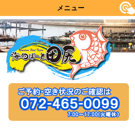
メニュー
コ
ン
テ
ン
ツ
へ
移
動