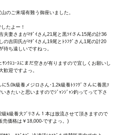
沢山のご来場有難う御座いました。
でしたよー！
夫妻さまがﾏﾀﾞｲさん21尾と黒ｿｲさん15尾の計36
しの吉田氏がﾏﾀﾞｲさん19尾とﾄﾗﾌｸﾞさん1尾の計20
ﾄが待ち遠しいですねっ。
ｽとｻﾝｸｽｺｰｽにまだ空きが有りますので宜しくお願いし
も大歓迎ですよっ。
に5.0k級養メジロさん･1.2k級養ﾄﾗﾌｸﾞさんに養黒ｿ
いきたいと思いますのでｼﾞｬﾝｼﾞｬﾝ釣ってって下さ
2級k級養大ﾌﾞﾘさん１本は放流させて頂きますので
価格は￥18,000-ですよっ。)