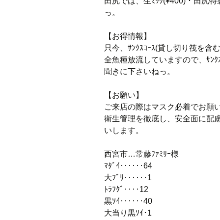
田尻では、生ﾐｯｸ(¥400)・田尻特
っ。
【お得情報】
只今、ｻﾝｸｽｺｰｽ(貸し切り筏を
全魚種放流していますので、ｻﾝｸ
聞きに下さいねっ。
【お願い】
ご来店の際はマスク必着でお願
衛生管理を徹底し、安全面に配
いします。
西宮市…常藤ﾌｧﾐﾘｰ様
ﾏﾀﾞｲ‥‥‥64
大ﾌﾞﾘ‥‥‥1
ﾄﾗﾌｸﾞ‥‥12
黒ｿｲ‥‥‥40
大当り黒ｿｲ･1