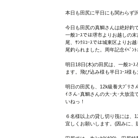
本日も田尻に平日にも関わらず
今日も田尻の真鯛さんは絶好釣
一般ｺｰｽでは堺市よりお越しの末吉
尾、ｻﾝｸｽｺｰｽでは城東区よりお越
尾釣られました。周年記念ｲﾍﾞﾝ
明日18日(木)の田尻は、一般ｺｰ
ます。飛び込み様も半日ｺｰｽ様
明日の田尻も、12k級養大ﾌﾞﾘさん
ｲさん･真鯛さんの大･大･大放流で
いねっ！
６名様以上の貸し切り筏には、1
宜しくお願いします。(因みに、販売