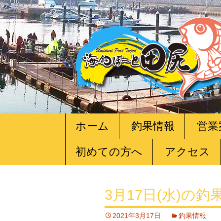
コ
ホーム
釣果情報
営業
ン
テ
初めての方へ
アクセス
ン
ツ
へ
移
3月17日(水)の釣
動
2021年3月17日
釣果情報