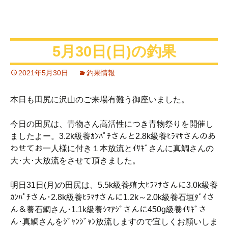
5月30日(日)の釣果
2021年5月30日
釣果情報
本日も田尻に沢山のご来場有難う御座いました。
今日の田尻は、青物さん高活性につき青物祭りを開催し
ましたよー。3.2k級養ｶﾝﾊﾟﾁさんと2.8k級養ﾋﾗﾏｻさんのあ
わせてお一人様に付き１本放流とｲｻｷﾞさんに真鯛さんの
大･大･大放流をさせて頂きました。
明日31日(月)の田尻は、5.5k級養殖大ﾋﾗﾏｻさんに3.0k級養
ｶﾝﾊﾟﾁさん･2.8k級養ﾋﾗﾏｻさんに1.2k～2.0k級養石垣ﾀﾞｲさ
ん＆養石鯛さん･1.1k級養ｼﾏｱｼﾞさんに450g級養ｲｻｷﾞさ
ん･真鯛さんをｼﾞｬﾝｼﾞｬﾝ放流しますので宜しくお願いしま