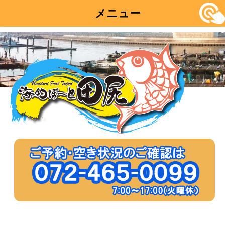
メニュー
コ
ン
テ
ン
ツ
へ
移
動