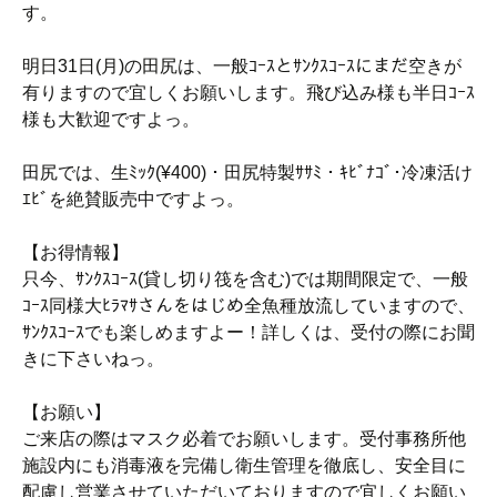
す。
明日31日(月)の田尻は、一般ｺｰｽとｻﾝｸｽｺｰｽにまだ空きが
有りますので宜しくお願いします。飛び込み様も半日ｺｰｽ
様も大歓迎ですよっ。
田尻では、生ﾐｯｸ(¥400)・田尻特製ｻｻﾐ・ｷﾋﾞﾅｺﾞ･冷凍活け
ｴﾋﾞを絶賛販売中ですよっ。
【お得情報】
只今、ｻﾝｸｽｺｰｽ(貸し切り筏を含む)では期間限定で、一般
ｺｰｽ同様大ﾋﾗﾏｻさんをはじめ全魚種放流していますので、
ｻﾝｸｽｺｰｽでも楽しめますよー！詳しくは、受付の際にお聞
きに下さいねっ。
【お願い】
ご来店の際はマスク必着でお願いします。受付事務所他
施設内にも消毒液を完備し衛生管理を徹底し、安全目に
配慮し営業させていただいておりますので宜しくお願い