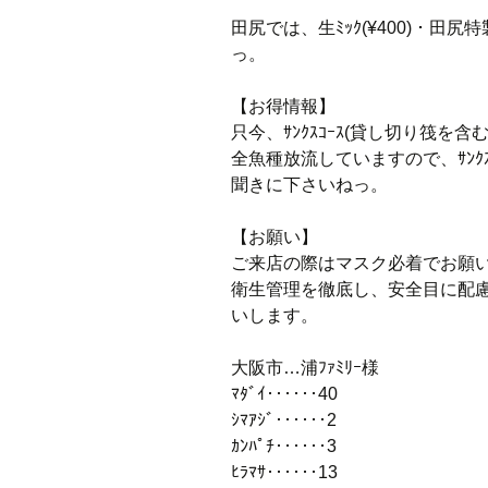
田尻では、生ﾐｯｸ(¥400)・田尻特
っ。
【お得情報】
只今、ｻﾝｸｽｺｰｽ(貸し切り筏を含
全魚種放流していますので、ｻﾝｸ
聞きに下さいねっ。
【お願い】
ご来店の際はマスク必着でお願
衛生管理を徹底し、安全目に配
いします。
大阪市…浦ﾌｧﾐﾘｰ様
ﾏﾀﾞｲ‥‥‥40
ｼﾏｱｼﾞ‥‥‥2
ｶﾝﾊﾟﾁ‥‥‥3
ﾋﾗﾏｻ‥‥‥13