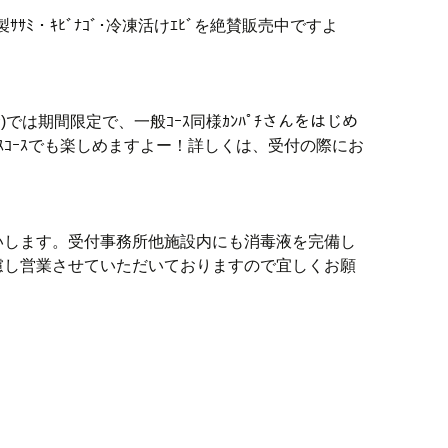
製ｻｻﾐ・ｷﾋﾞﾅｺﾞ･冷凍活けｴﾋﾞを絶賛販売中ですよ
む)では期間限定で、一般ｺｰｽ同様ｶﾝﾊﾟﾁさんをはじめ
ｽｺｰｽでも楽しめますよー！詳しくは、受付の際にお
いします。受付事務所他施設内にも消毒液を完備し
慮し営業させていただいておりますので宜しくお願