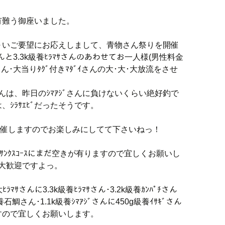
有難う御座いました。
～いご要望にお応えしまして、青物さん祭りを開催
さんと3.3k級養ﾋﾗﾏｻさんのあわせてお一人様(男性料金
ん･大当りﾀｸﾞ付きﾏﾀﾞｲさんの大･大･大放流をさせ
ｻさんは、昨日のｼﾏｱｼﾞさんに負けないくらい絶好釣で
、ｼﾗｻｴﾋﾞだったそうです。
に開催しますのでお楽しみにしてて下さいねっ！
とｻﾝｸｽｺｰｽにまだ空きが有りますので宜しくお願いし
も大歓迎ですよっ。
ﾗﾏｻさんに3.3k級養ﾋﾗﾏｻさん･3.2k級養ｶﾝﾊﾟﾁさん
養石鯛さん･1.1k級養ｼﾏｱｼﾞさんに450g級養ｲｻｷﾞさん
しますので宜しくお願いします。