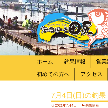
コ
ホーム
釣果情報
営業
ン
テ
初めての方へ
アクセス
ン
ツ
へ
移
7月4日(日)の釣果
動
2021年7月4日
釣果情報