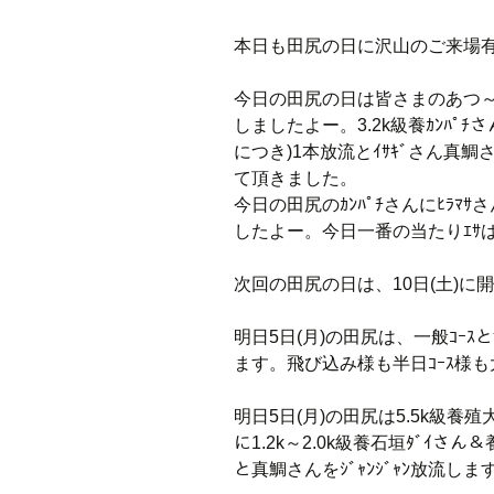
本日も田尻の日に沢山のご来場
今日の田尻の日は皆さまのあつ
しましたよー。3.2k級養ｶﾝﾊﾟﾁ
につき)1本放流とｲｻｷﾞさん真鯛さ
て頂きました。
今日の田尻のｶﾝﾊﾟﾁさんにﾋﾗﾏ
したよー。今日一番の当たりｴｻは
次回の田尻の日は、10日(土)
明日5日(月)の田尻は、一般ｺｰｽ
ます。飛び込み様も半日ｺｰｽ様
明日5日(月)の田尻は5.5k級養殖大ﾋ
に1.2k～2.0k級養石垣ﾀﾞｲさん＆
と真鯛さんをｼﾞｬﾝｼﾞｬﾝ放流