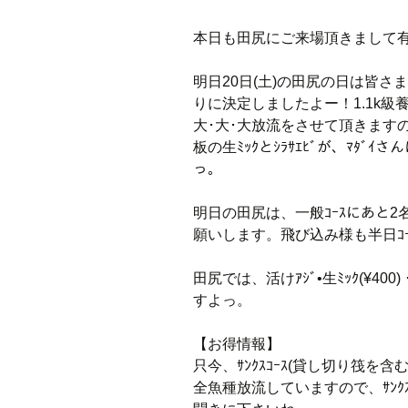
本日も田尻にご来場頂きまして
明日20日(土)の田尻の日は皆さ
りに決定しましたよー！1.1k級養ｼ
大･大･大放流をさせて頂きますの
板の生ﾐｯｸとｼﾗｻｴﾋﾞが、ﾏﾀﾞｲ
っ。
明日の田尻は、一般ｺｰｽにあと2名
願いします。飛び込み様も半日ｺ
田尻では、活けｱｼﾞ•生ﾐｯｸ(¥40
すよっ。
【お得情報】
只今、ｻﾝｸｽｺｰｽ(貸し切り筏を含
全魚種放流していますので、ｻﾝｸ