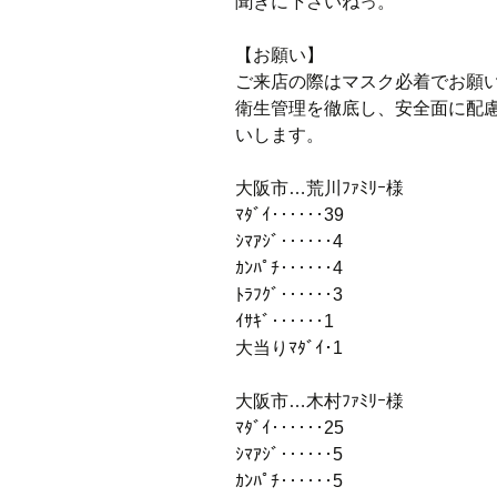
聞きに下さいねっ。
【お願い】
ご来店の際はマスク必着でお願
衛生管理を徹底し、安全面に配
いします。
大阪市…荒川ﾌｧﾐﾘｰ様
ﾏﾀﾞｲ‥‥‥39
ｼﾏｱｼﾞ‥‥‥4
ｶﾝﾊﾟﾁ‥‥‥4
ﾄﾗﾌｸﾞ‥‥‥3
ｲｻｷﾞ‥‥‥1
大当りﾏﾀﾞｲ･1
大阪市…木村ﾌｧﾐﾘｰ様
ﾏﾀﾞｲ‥‥‥25
ｼﾏｱｼﾞ‥‥‥5
ｶﾝﾊﾟﾁ‥‥‥5