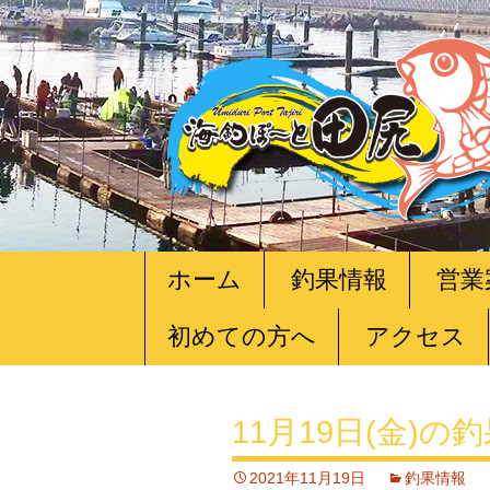
コ
ホーム
釣果情報
営業
ン
テ
初めての方へ
アクセス
ン
ツ
へ
移
11月19日(金)の
動
2021年11月19日
釣果情報