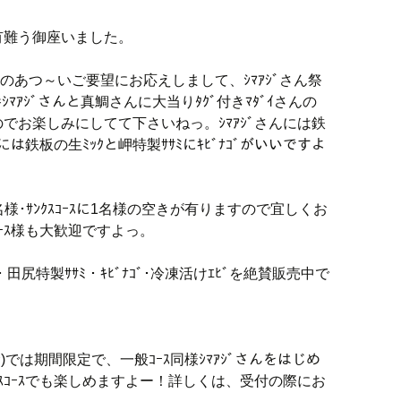
有難う御座いました。
まのあつ～いご要望にお応えしまして、ｼﾏｱｼﾞさん祭
ﾏｱｼﾞさんと真鯛さんに大当りﾀｸﾞ付きﾏﾀﾞｲさんの
でお楽しみにしてて下さいねっ。ｼﾏｱｼﾞさんには鉄
さんには鉄板の生ﾐｯｸと岬特製ｻｻﾐにｷﾋﾞﾅｺﾞがいいですよ
様･ｻﾝｸｽｺｰｽに1名様の空きが有りますので宜しくお
ｰｽ様も大歓迎ですよっ。
0)・田尻特製ｻｻﾐ・ｷﾋﾞﾅｺﾞ･冷凍活けｴﾋﾞを絶賛販売中で
む)では期間限定で、一般ｺｰｽ同様ｼﾏｱｼﾞさんをはじめ
ｽｺｰｽでも楽しめますよー！詳しくは、受付の際にお