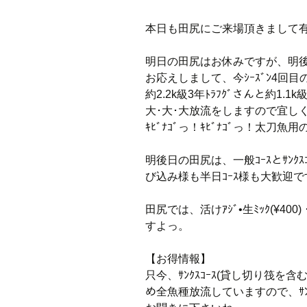
本日も田尻にご来場頂きまして
明日の田尻はお休みですが、明後
お応えしまして、今ｼｰｽﾞﾝ4回目
約2.2k級3年ﾄﾗﾌｸﾞさんと約1.1
大･大･大放流をしますので宜しくお
ｷﾋﾞﾅｺﾞっ！ｷﾋﾞﾅｺﾞっ！太刀魚
明後日の田尻は、一般ｺｰｽとｻﾝ
び込み様も半日ｺｰｽ様も大歓迎
田尻では、活けｱｼﾞ•生ﾐｯｸ(¥40
すよっ。
【お得情報】
只今、ｻﾝｸｽｺｰｽ(貸し切り筏を含
め全魚種放流していますので、ｻﾝ