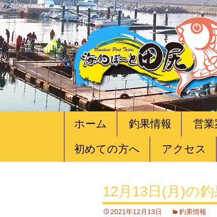
コ
ホーム
釣果情報
営業
ン
テ
初めての方へ
アクセス
ン
ツ
へ
移
12月13日(月)の
動
2021年12月13日
釣果情報