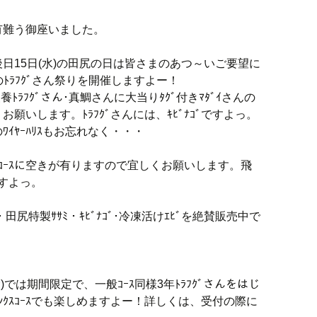
有難う御座いました。
日15日(水)の田尻の日は皆さまのあつ～いご要望に
のﾄﾗﾌｸﾞさん祭りを開催しますよー！
k級養ﾄﾗﾌｸﾞさん･真鯛さんに大当りﾀｸﾞ付きﾏﾀﾞｲさんの
願いします。ﾄﾗﾌｸﾞさんには、ｷﾋﾞﾅｺﾞですよっ。
用のﾜｲﾔｰﾊﾘｽもお忘れなく・・・
ｸｽｺｰｽに空きが有りますので宜しくお願いします。飛
ですよっ。
0)・田尻特製ｻｻﾐ・ｷﾋﾞﾅｺﾞ･冷凍活けｴﾋﾞを絶賛販売中で
む)では期間限定で、一般ｺｰｽ同様3年ﾄﾗﾌｸﾞさんをはじ
ｸｽｺｰｽでも楽しめますよー！詳しくは、受付の際に