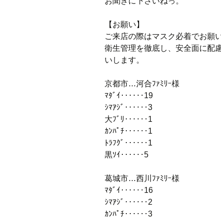
お聞きに下さいねっ。
【お願い】
ご来店の際はマスク必着でお願
衛生管理を徹底し、安全面に配
いします。
京都市…河合ﾌｧﾐﾘｰ様
ﾏﾀﾞｲ‥‥‥19
ｼﾏｱｼﾞ‥‥‥3
大ﾌﾞﾘ‥‥‥1
ｶﾝﾊﾟﾁ‥‥‥1
ﾄﾗﾌｸﾞ‥‥‥1
黒ｿｲ‥‥‥5
葛城市…西川ﾌｧﾐﾘｰ様
ﾏﾀﾞｲ‥‥‥16
ｼﾏｱｼﾞ‥‥‥2
ｶﾝﾊﾟﾁ‥‥‥3