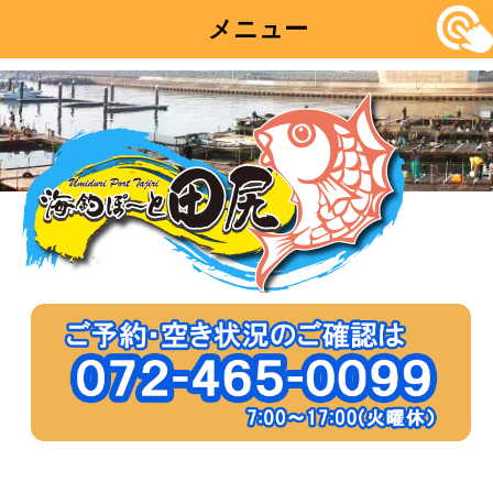
メニュー
コ
ン
テ
ン
ツ
へ
移
動