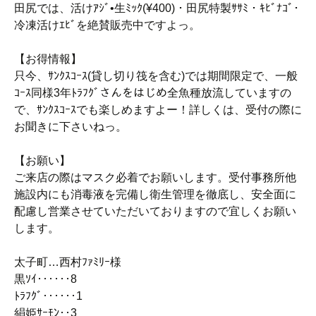
田尻では、活けｱｼﾞ•生ﾐｯｸ(¥400)・田尻特製ｻｻﾐ・ｷﾋﾞﾅｺﾞ･
冷凍活けｴﾋﾞを絶賛販売中ですよっ。
【お得情報】
只今、ｻﾝｸｽｺｰｽ(貸し切り筏を含む)では期間限定で、一般
ｺｰｽ同様3年ﾄﾗﾌｸﾞさんをはじめ全魚種放流していますの
で、ｻﾝｸｽｺｰｽでも楽しめますよー！詳しくは、受付の際に
お聞きに下さいねっ。
【お願い】
ご来店の際はマスク必着でお願いします。受付事務所他
施設内にも消毒液を完備し衛生管理を徹底し、安全面に
配慮し営業させていただいておりますので宜しくお願い
します。
太子町…西村ﾌｧﾐﾘｰ様
黒ｿｲ‥‥‥8
ﾄﾗﾌｸﾞ‥‥‥1
絹姫ｻｰﾓﾝ‥3