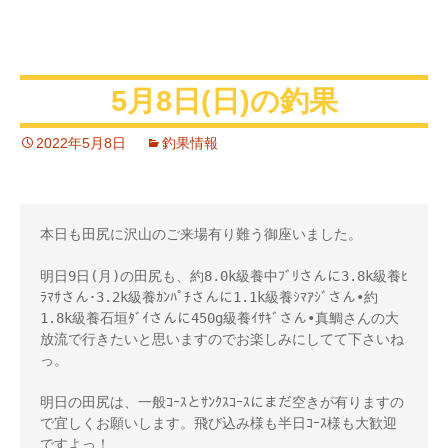
5月8日(日)の釣果
2022年5月8日
釣果情報
本日も田尻に沢山のご来場有り難う御座いました。
明日9日(月)の田尻も、約8.0k級養中ﾌﾞﾘさんに3.8k級養ﾋ
ﾗﾏｻさん･3.2k級養ｶﾝﾊﾟﾁさんに1.1k級養ｼﾏｱｼﾞさん•約
1.8k級養石垣ﾀﾞｲさんに450g級養ｲｻｷﾞさん•真鯛さんの大
放流で行きたいと思いますのでお楽しみにしてて下さいね
っ。
明日の田尻は、一般ｺｰｽとｻﾝｸｽｺｰｽにまだ空きが有りますの
で宜しくお願いします。飛び込み様も半日ｺｰｽ様も大歓迎
ですよっ！