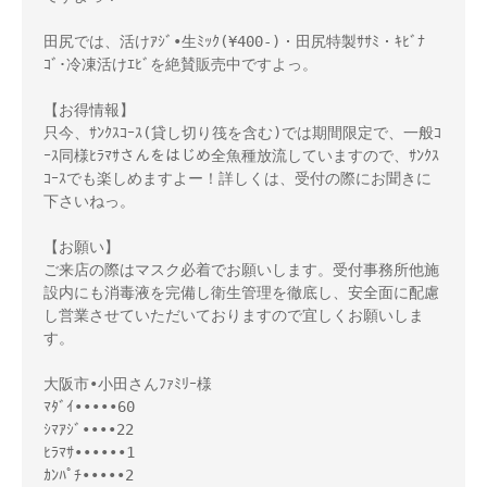
田尻では、活けｱｼﾞ•生ﾐｯｸ(¥400-)・田尻特製ｻｻﾐ・ｷﾋﾞﾅ
ｺﾞ･冷凍活けｴﾋﾞを絶賛販売中ですよっ。
【お得情報】
只今、ｻﾝｸｽｺｰｽ(貸し切り筏を含む)では期間限定で、一般ｺ
ｰｽ同様ﾋﾗﾏｻさんをはじめ全魚種放流していますので、ｻﾝｸｽ
ｺｰｽでも楽しめますよー！詳しくは、受付の際にお聞きに
下さいねっ。
【お願い】
ご来店の際はマスク必着でお願いします。受付事務所他施
設内にも消毒液を完備し衛生管理を徹底し、安全面に配慮
し営業させていただいておりますので宜しくお願いしま
す。
大阪市•小田さんﾌｧﾐﾘｰ様
ﾏﾀﾞｲ•••••60
ｼﾏｱｼﾞ••••22
ﾋﾗﾏｻ••••••1
ｶﾝﾊﾟﾁ•••••2