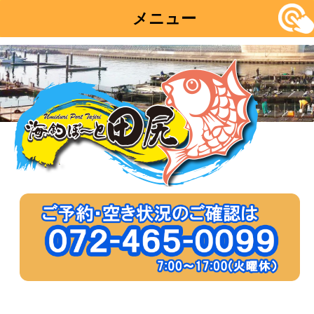
メニュー
コ
ン
テ
ン
ツ
へ
移
動