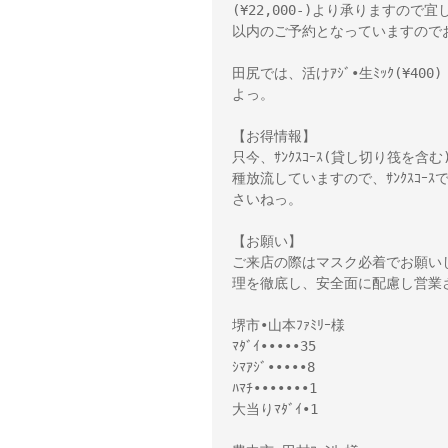
(¥22,000-)より承りますので
以内のご予約となっていますので
田尻では、活けｱｼﾞ•生ﾐｯｸ(¥400
よっ。
【お得情報】
只今、ｻﾝｸｽｺｰｽ(貸し切り筏を含
種放流していますので、ｻﾝｸｽｺ
さいねっ。
【お願い】
ご来店の際はマスク必着でお願い
理を徹底し、安全面に配慮し営業
堺市•山本ﾌｧﾐﾘｰ様
ﾏﾀﾞｲ•••••35
ｼﾏｱｼﾞ•••••8
ﾊﾏﾁ•••••••1
大当りﾏﾀﾞｲ•1