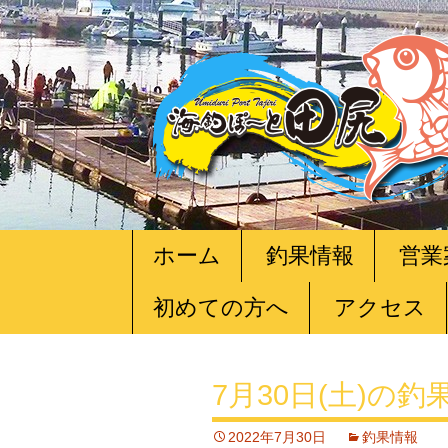
コ
ホーム
釣果情報
営業
ン
テ
初めての方へ
アクセス
ン
ツ
へ
移
7月30日(土)の釣
動
2022年7月30日
釣果情報