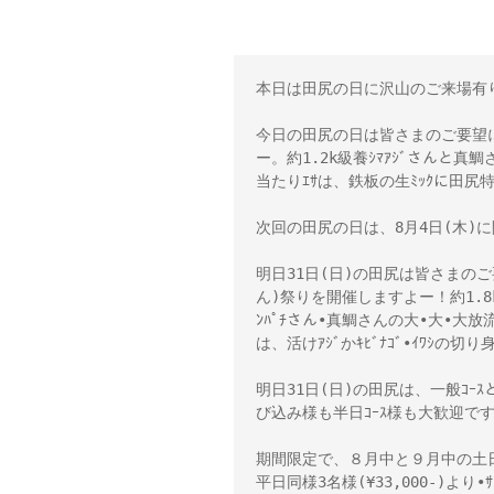
本日は田尻の日に沢山のご来場有
今日の田尻の日は皆さまのご要望に
ー。約1.2k級養ｼﾏｱｼﾞさんと真
当たりｴｻは、鉄板の生ﾐｯｸに田尻
次回の田尻の日は、8月4日(木)
明日31日(日)の田尻は皆さまのご
ん)祭りを開催しますよー！約1.8k級
ﾝﾊﾟﾁさん•真鯛さんの大•大•大
は、活けｱｼﾞかｷﾋﾞﾅｺﾞ•ｲﾜｼの
明日31日(日)の田尻は、一般ｺｰｽ
び込み様も半日ｺｰｽ様も大歓迎で
期間限定で、８月中と９月中の土
平日同様3名様(¥33,000-)より•