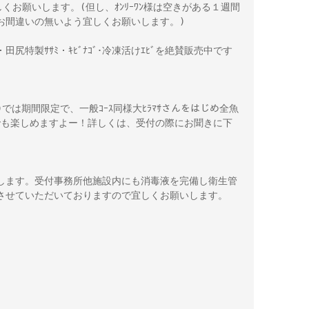
宜しくお願いします。(但し、ｵﾝﾘｰﾜﾝ様は空きがある１週間
お間違いの無いよう宜しくお願いします。)
)・田尻特製ｻｻﾐ・ｷﾋﾞﾅｺﾞ･冷凍活けｴﾋﾞを絶賛販売中です
む)では期間限定で、一般ｺｰｽ同様大ﾋﾗﾏｻさんをはじめ全魚
ｰｽでも楽しめますよー！詳しくは、受付の際にお聞きに下
します。受付事務所他施設内にも消毒液を完備し衛生管
させていただいておりますので宜しくお願いします。