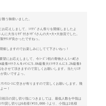
り難う御座いました。
お応えしまして、ｼﾏｱｼﾞさん祭りを開催しましたよ
鯛さんに大当りﾀｸﾞ付きﾏﾀﾞｲさんの大•大•大放流でした。
特製ｻｻﾐが良かったですねっ。
に開催しますのでお楽しみにしてて下さいねっ！
要望にお応えしまして、今ｼｰｽﾞﾝ初の青物さん(ハ町さ
養ﾊﾏﾁさんをﾒｲﾝに5.0k級養大ﾋﾗﾏｻさんに3.2k級養ｶ
放流をさせて頂きますので宜しくお願いします。当たりｴｻ
切り身が良いですよっ。
とｻﾝｸｽｺｰｽに空きが有りますので宜しくお願いします。飛
すよー！
日祝日の貸し切り筏につきましては、最低人数を中筏は
ｻﾝｸｽ貸し切りは6名様(¥33,000-)より、小筏は2名様