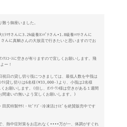
り難う御座いました。
ﾗﾏｻさんに3.2k級養ｶﾝﾊﾟﾁさん•1.8級養ﾊﾏﾁさんに
級養ｲｻｷﾞさんに真鯛さんの大放流で行きたいと思いますのでお
とｻﾝｸｽｺｰｽに空きが有りますので宜しくお願いします。飛
すよー！
日祝日の貸し切り筏につきましては、最低人数を中筏は
ｻﾝｸｽ貸し切りは6名様(¥33,000-)より、小筏は2名様
宜しくお願いします。(但し、ｵﾝﾘｰﾜﾝ様は空きがある１週間
お間違いの無いよう宜しくお願いします。)
)・田尻特製ｻｻﾐ・ｷﾋﾞﾅｺﾞ･冷凍活けｴﾋﾞを絶賛販売中です
、熱中症対策をお忘れなく••••万が一、体調がすぐれ