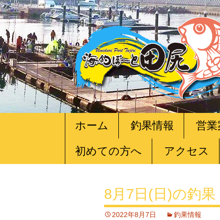
コ
ホーム
釣果情報
営業
ン
テ
初めての方へ
アクセス
ン
ツ
へ
移
8月7日(日)の釣果
動
2022年8月7日
釣果情報