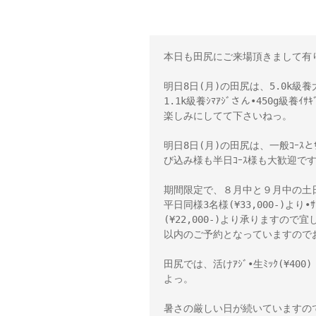
本日も田尻にご来場頂きまして有
明日8日(月)の田尻は、5.0k級養大ﾋ
1.1k級養ｼﾏｱｼﾞさん•450g
楽しみにしてて下さいねっ。
明日8日(月)の田尻は、一般ｺｰｽ
び込み様も半日ｺｰｽ様も大歓迎で
期間限定で、８月中と９月中の土
平日同様3名様(¥33,000-)より•
(¥22,000-)より承りますので
以内のご予約となっていますので
田尻では、活けｱｼﾞ•生ﾐｯｸ(¥400
よっ。
暑さの厳しい日が続いていますので