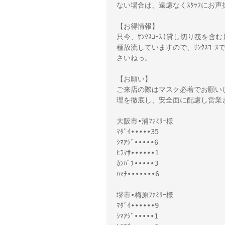
ない場合は、遠慮なくｽﾀｯﾌにお
【お得情報】
只今、ｻﾝｸｽｺｰｽ(貸し切り筏を含
種放流していますので、ｻﾝｸｽｺ
さいねっ。
【お願い】
ご来店の際はマスク必着でお願い
理を徹底し、安全面に配慮し営業
大阪市•浦ﾌｧﾐﾘｰ様
ﾏﾀﾞｲ•••••35
ｼﾏｱｼﾞ•••••6
ﾋﾗﾏｻ••••••1
ｶﾝﾊﾟﾁ•••••3
ﾊﾏﾁ•••••••6
堺市•梅原ﾌｧﾐﾘｰ様
ﾏﾀﾞｲ••••••9
ｼﾏｱｼﾞ•••••1