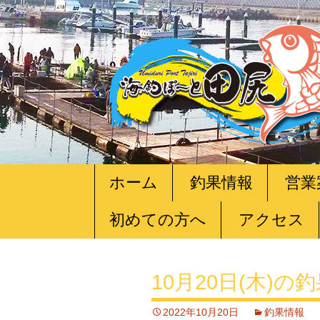
コ
ホーム
釣果情報
営業
ン
テ
初めての方へ
アクセス
ン
ツ
へ
移
10月20日(木)の
動
2022年10月20日
釣果情報