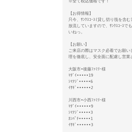
※全て税込価格です！
【お得情報】
只今、ｻﾝｸｽｺｰｽ(貸し切り筏を含
放流していますので、ｻﾝｸｽｺｰ
いねっ。
【お願い】
ご来店の際はマスク必着でお願い
理を徹底し、安全面に配慮し営業
大阪市•後藤ﾌｧﾐﾘｰ様
ﾏﾀﾞｲ•••••19
ｼﾏｱｼﾞ•••••6
ｲｻｷﾞ••••••2
川西市•小西ﾌｧﾐﾘｰ様
ﾏﾀﾞｲ••••••9
ｼﾏｱｼﾞ•••••3
ｶﾝﾊﾟﾁ•••••1
ｲｻｷﾞ••••••3