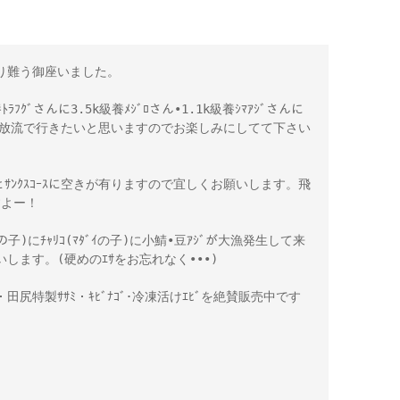
り難う御座いました。
ﾗﾌｸﾞさんに3.5k級養ﾒｼﾞﾛさん•1.1k級養ｼﾏｱｼﾞさんに
んの大放流で行きたいと思いますのでお楽しみにしてて下さい
とｻﾝｸｽｺｰｽに空きが有りますので宜しくお願いします。飛
すよー！
子)にﾁｬﾘｺ(ﾏﾀﾞｲの子)に小鯖•豆ｱｼﾞが大漁発生して来
します。(硬めのｴｻをお忘れなく•••)
)・田尻特製ｻｻﾐ・ｷﾋﾞﾅｺﾞ･冷凍活けｴﾋﾞを絶賛販売中です