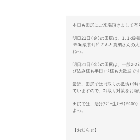
本日も田尻にご来場頂きまして有
明日21日(金)の田尻は、1.1k級養ﾄ
450g級養ｲｻｷﾞさんと真鯛さ
ねっ。
明日21日(金)の田尻は、一般ｺｰｽ
び込み様も半日ｺｰｽ様も大歓迎で
最近、田尻ではｴｻ取りの瓜坊(ｲｻｷの
ていますので、ｴｻ取り対策をお願い
田尻では、活けｱｼﾞ•生ﾐｯｸ(¥400
よっ。
【お知らせ】