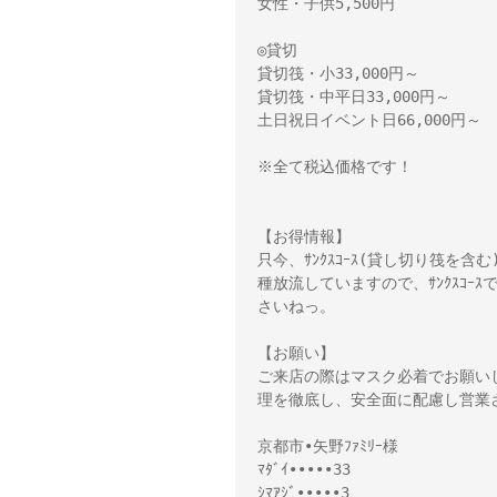
女性・子供5,500円
◎貸切
貸切筏・小33,000円～　
貸切筏・中平日33,000円～
土日祝日イベント日66,000円～
※全て税込価格です！
【お得情報】
只今、ｻﾝｸｽｺｰｽ(貸し切り筏を含
種放流していますので、ｻﾝｸｽｺ
さいねっ。
【お願い】
ご来店の際はマスク必着でお願い
理を徹底し、安全面に配慮し営業
京都市•矢野ﾌｧﾐﾘｰ様
ﾏﾀﾞｲ•••••33
ｼﾏｱｼﾞ•••••3