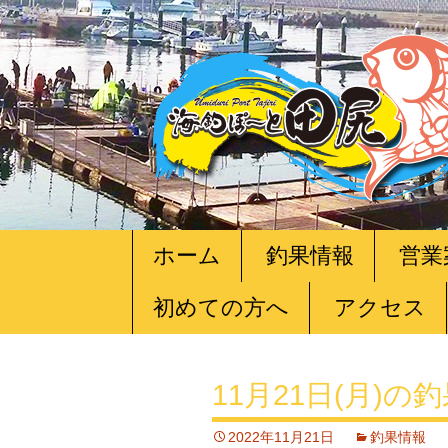
コ
ホーム
釣果情報
営業
ン
テ
初めての方へ
アクセス
ン
ツ
へ
移
11月21日(月)の
動
2022年11月21日
釣果情報