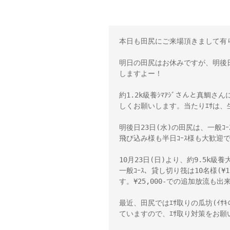
本日も田尻にご来場頂きまして有
明日の田尻はお休みですが、明後日23
しますよー！
約1.2k級養ｼﾏｱｼﾞさんと真鯛さ
しくお願いします。当たりｴｻは、生ﾐ
明後日23日(水)の田尻は、一般ｺｰ
飛び込み様も半日ｺｰｽ様も大歓迎
10月23日(日)より、約9.5k級
一般ｺｰｽ、貸し切り筏は10名様(¥
す。¥25,000-での追加放流も出
最近、田尻ではｴｻ取りの瓜坊(ｲｻｷの
ていますので、ｴｻ取り対策をお願い