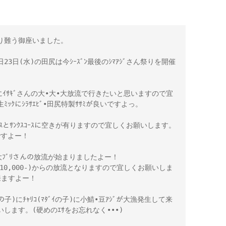
り難う御座いました。
日(水)の田尻は今ｼｰｽﾞﾝ最後のｼﾏｱｼﾞさん祭りを開催
んにｲｻｷﾞさんの大•大•大放流で行きたいと思いますので宜
ｯｸにｼﾗｻｴﾋﾞ•田尻特製ｻｻﾐが良いですよっ。
ｽとｻﾝｸｽｺｰｽに空きが有りますので宜しくお願いします。
ですよー！
養大ﾌﾞﾘさんの放流が始まりましたよー！
110,000-)からの放流となりますので宜しくお願いしま
来ますよー！
子)にﾁｬﾘｺ(ﾏﾀﾞｲの子)に小鯖•豆ｱｼﾞが大漁発生して来
します。(硬めのｴｻをお忘れなく•••)