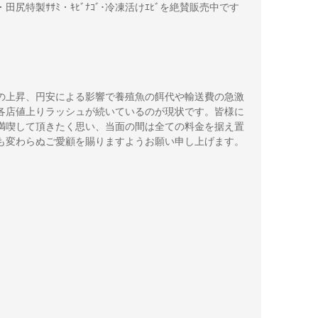
)・田尻特製ｻｻﾐ・ｷﾋﾞﾅｺﾞ･冷凍活けｴﾋﾞを絶賛販売中です
の上昇、円安による影響で養殖魚の餌代や輸送費の急激
各店値上りラッシュが続いているのが現状です。皆様に
満喫して頂きたく思い、当面の間は全ての料金を据え置
も変わらぬご愛顧を賜りますようお願い申し上げます。