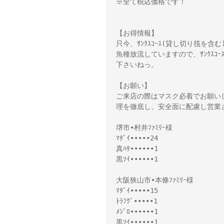
※全て税込価格です！
【お得情報】
只今、ｻﾝｸｽｺｰｽ(貸し切り筏を含
魚種放流していますので、ｻﾝｸｽ
下さいねっ。
【お願い】
ご来店の際はマスク必着でお願い
理を徹底し、安全面に配慮し営業
堺市•村井ﾌｧﾐﾘｰ様
ﾏﾀﾞｲ•••••24
真ﾊﾀ••••••1
黒ｿｲ••••••1
大阪狭山市•本條ﾌｧﾐﾘｰ様
ﾏﾀﾞｲ•••••15
ﾄﾗﾌｸﾞ•••••1
ﾒｼﾞﾛ••••••1
黒ｿｲ••••••1