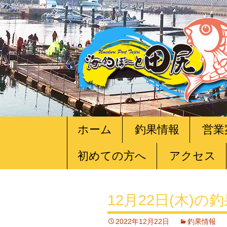
コ
ホーム
釣果情報
営業
ン
テ
初めての方へ
アクセス
ン
ツ
へ
移
12月22日(木)の
動
2022年12月22日
釣果情報