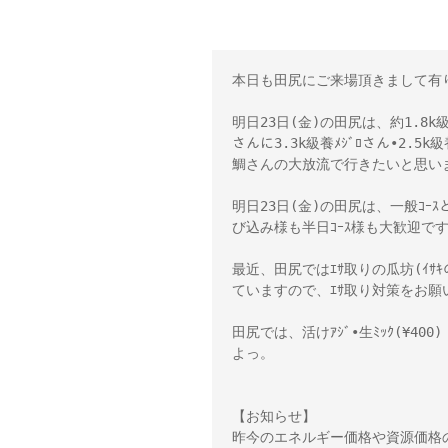
本日も田尻にご来場頂きまして有
明日23日(金)の田尻は、約1.8k級養3
さんに3.3k級養ﾒｼﾞﾛさん•2.5k
鯛さんの大放流で行きたいと思い
明日23日(金)の田尻は、一般ｺｰｽ
び込み様も半日ｺｰｽ様も大歓迎で
最近、田尻ではｴｻ取りの瓜坊(ｲｻｷの
ていますので、ｴｻ取り対策をお願い
田尻では、活けｱｼﾞ•生ﾐｯｸ(¥400
よっ。
【お知らせ】
昨今のエネルギー価格や資源価格