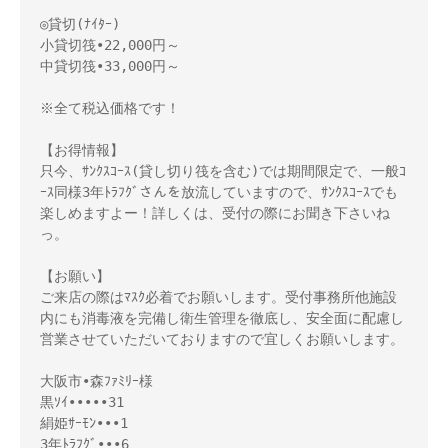
◎貸切(ﾅｲﾀｰ)

小貸切筏•22,000円～　

中貸切筏•33,000円～

※全て税込価格です！

【お得情報】

只今、ｻﾝｸｽｺｰｽ(貸し切り筏を含む)では期間限定で、一般ｺ
ｰｽ同様3年ﾄﾗﾌｸﾞさんを放流していますので、ｻﾝｸｽｺｰｽでも
楽しめますよー！詳しくは、受付の際にお聞き下さいね
っ。

【お願い】

ご来店の際はﾏｽｸ必着でお願いします。受付事務所他施設
内にも消毒液を完備し衛生管理を徹底し、安全面に配慮し
営業させていただいておりますので宜しくお願いします。

大阪市•森ﾌｧﾐﾘｰ様

黒ｿｲ•••••31

絹姫ｻｰﾓﾝ•••1

3年ﾄﾗﾌｸﾞ•••6
