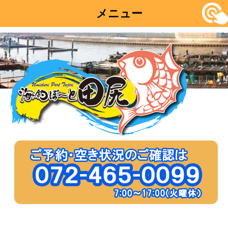
メニュー
コ
ン
テ
ン
ツ
へ
移
動