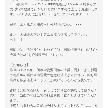
1.6k級養3年ﾄﾗﾌｸﾞさんと800g級養黒ｿｲさんに真鯛さんの
大•大•大放流で行きたいと思いますので宜しくお願いしま
す。ﾄﾗﾌｸﾞさんには赤ｴﾋﾞっ、赤ｴﾋﾞがいいですよー！

追伸、太刀魚さん用のﾜｲﾔｰﾊﾘｽをお忘れなく•••

また、大好評のプレミアム放流も体感して下さいね
っ！！！

田尻では、活けｱｼﾞ•生ﾐｯｸ(¥400)・田尻特製ｻｻﾐ・ｷﾋﾞﾅｺﾞ･
冷凍活けｴﾋﾞを絶賛販売中ですよっ。

【お知らせ】

昨今のエネルギー価格や資源価格の上昇、円安による影響
で養殖魚の餌代や輸送費の急激な値上がりに伴い、釣り堀
業界も各店値上りラッシュが続いているのが現状です。

皆様には出来る限り、安心して釣り堀を満喫して頂きたく
思い、当面の間は全ての料金を据え置きとさせていただき
ます。

今後とも変わらぬご愛顧を賜りますようお願い申し上げま