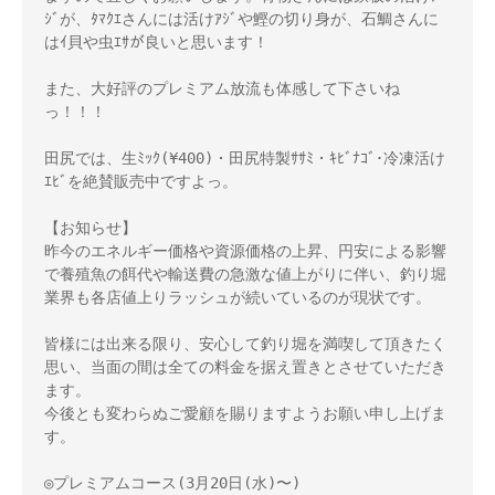
ｼﾞが、ﾀﾏｸｴさんには活けｱｼﾞや鰹の切り身が、石鯛さんに
はｲ貝や虫ｴｻが良いと思います！　

また、大好評のプレミアム放流も体感して下さいね
っ！！！

田尻では、生ﾐｯｸ(¥400)・田尻特製ｻｻﾐ・ｷﾋﾞﾅｺﾞ･冷凍活け
ｴﾋﾞを絶賛販売中ですよっ。

【お知らせ】

昨今のエネルギー価格や資源価格の上昇、円安による影響
で養殖魚の餌代や輸送費の急激な値上がりに伴い、釣り堀
業界も各店値上りラッシュが続いているのが現状です。

皆様には出来る限り、安心して釣り堀を満喫して頂きたく
思い、当面の間は全ての料金を据え置きとさせていただき
ます。

今後とも変わらぬご愛顧を賜りますようお願い申し上げま
す。

◎プレミアムコース(3月20日(水)〜)
