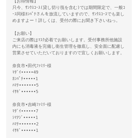
【お得情報】

只今、ｻﾝｸｽｺｰｽ(貸し切り筏を含む)では期間限定で、一般ｺ
ｰｽ同様ｶﾝﾊﾟﾁさんを放流していますので、ｻﾝｸｽｺｰｽでも楽し
めますよー！詳しくは、受付の際にお聞き下さいねっ。

【お願い】

ご来店の際はﾏｽｸ必着でお願いします。受付事務所他施設
内にも消毒液を完備し衛生管理を徹底し、安全面に配慮し
営業させていただいておりますので宜しくお願いします。

奈良市•田代ﾌｧﾐﾘｰ様 

ﾏﾀﾞｲ•••••49

ｶﾝﾊﾟﾁ•••••1

ﾊﾏﾁ•••••••5

ｲｻｷﾞ••••••5

奈良市•吉崎ﾌｧﾐﾘｰ様 

ﾏﾀﾞｲ••••••7

ｼﾏｱｼﾞ•••••1

ﾊﾏﾁ•••••••2

ｲｻｷﾞ••••••1
