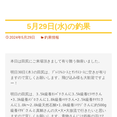
5月29日(水)の釣果
2024年5月29日
釣果情報
本日は田尻にご来場頂きまして有り難う御座いました。

明日30日(木)の田尻は、ﾌﾟﾚﾐｱﾑｺｰｽとｻﾝｸｽｺｰｽに空きが有り
ますので宜しくお願いします。飛び込み様も大歓迎ですよ
ー！

明日の田尻は、3.5k級養ｶﾝﾊﾟﾁさんに3.5k級養ﾋﾗﾏｻさん
•3.3k級養ﾒｼﾞﾛさんに1.8k級養ﾊﾏﾁさん•2.5k級養ﾀﾏｸｴさ
んに1.0k〜2.0k級天然石鯛•1.0k級養ｼﾏｱｼﾞさんに約500g
級養ｲｻｷﾞさんと真鯛さんの大•大•大放流で行きたいと思い
ますので宜しくお願いします。青物さんには鉄板の活けｱ