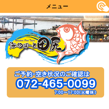
メニュー
コ
ン
テ
ン
ツ
へ
移
動