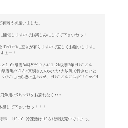
有難う御座いました。

土)に開催しますのでお楽しみにしてて下さいねっ！

ｰｽとｻﾝｸｽｺｰｽに空きが有りますので宜しくお願いします。
すよー！

と1.6k級養3年ﾄﾗﾌｸﾞさんに1.2k級養2年ﾄﾗﾌｸﾞさん
850g級養黒ｿｲさん•真鯛さんの大•大•大放流で行きたいと
ｼﾞには鉄板の生ﾐｯｸが、ﾄﾗﾌｸﾞさんにはｷﾋﾞﾅｺﾞかﾊﾞﾗ
魚用のﾜｲﾔｰﾊﾘｽをお忘れなく•••

感して下さいねっ！！！

ｻｻﾐ・ｷﾋﾞﾅｺﾞ･冷凍活けｴﾋﾞを絶賛販売中ですよっ。
