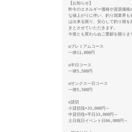
【お知らせ】

昨今のエネルギー価格や資源価格
な値上がりに伴い、釣り堀業界も
は出来る限り、安心して釣り堀を
きとさせていただきます。

今後とも変わらぬご愛顧を賜りま
◎プレミアムコース

一律11,000円

◎半日コース

一律5,500円

◎サンクス一日コース

一律5,500円

◎貸切

小貸切筏•33,000円～　

中貸切筏•平日33,000円～

土日祝日イベント日66,000円～
