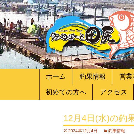
コ
ホーム
釣果情報
営業
ン
テ
初めての方へ
アクセス
ン
ツ
へ
移
12月4日(水)の釣
動
2024年12月4日
釣果情報