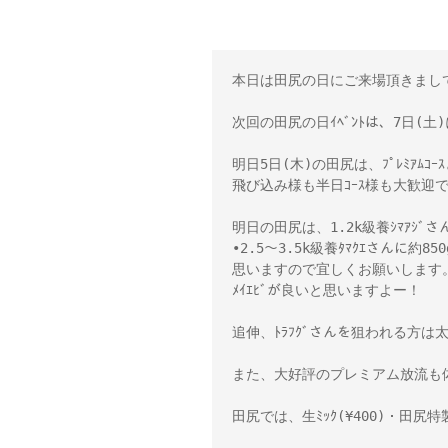
本日は田尻の日にご来場頂きまして
次回の田尻の日ｲﾍﾞﾝﾄは、7日(
明日5日(木)の田尻は、ﾌﾟﾚﾐｱﾑｺ
飛び込み様も半日ｺｰｽ様も大歓迎で
明日の田尻は、1.2k級養ｼﾏｱｼﾞさん
•2.5～3.5k級養ﾀﾏｸｴさんに約
思いますので宜しくお願いします。ｼﾏｱ
ﾒｲｴﾋﾞが良いと思いますよー！

追伸、ﾄﾗﾌｸﾞさんを狙われる方は太刀
また、大好評のプレミアム放流も体
田尻では、生ﾐｯｸ(¥400)・田尻特製