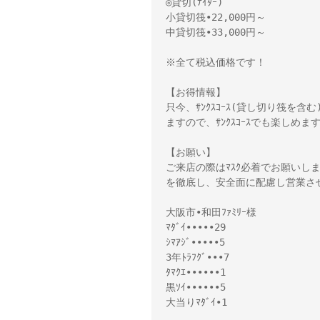
◎貸切(ﾅｲﾀｰ)

小貸切筏•22,000円～　

中貸切筏•33,000円～

※全て税込価格です！

【お得情報】

只今、ｻﾝｸｽｺｰｽ(貸し切り筏を含
ますので、ｻﾝｸｽｺｰｽでも楽しめ
【お願い】

ご来店の際はﾏｽｸ必着でお願いし
を徹底し、安全面に配慮し営業さ
大阪市•和田ﾌｧﾐﾘｰ様 

ﾏﾀﾞｲ•••••29

ｼﾏｱｼﾞ•••••5

3年ﾄﾗﾌｸﾞ•••7

ﾀﾏｸｴ••••••1

黒ｿｲ••••••5

大当りﾏﾀﾞｲ•1
