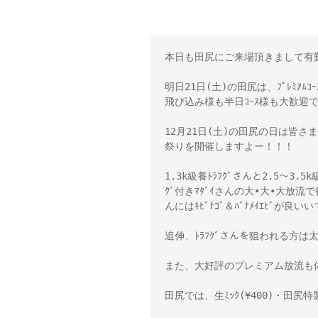
本日も田尻にご来場頂きまして有難
明日21日(土)の田尻は、ﾌﾟﾚﾐｱﾑ
飛び込み様も半日ｺｰｽ様も大歓迎で
12月21日(土)の田尻の日は皆さま
祭りを開催しますよー！！！ 

1.3k級養ﾄﾗﾌｸﾞさんと2.5～3.
ｸﾞ付きﾏﾀﾞｲさんの大•大•大放
んにはｷﾋﾞﾅｺﾞ＆ﾊﾞﾅﾒｲｴﾋﾞが良い
追伸、ﾄﾗﾌｸﾞさんを狙われる方は太刀
また、大好評のプレミアム放流も体
田尻では、生ﾐｯｸ(¥400)・田尻特製