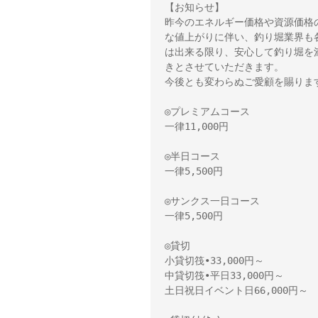
【お知らせ】

昨今のエネルギー価格や資源価格
な値上がりに伴い、釣り堀業界も
は出来る限り、安心して釣り堀を
きとさせていただきます。

今後とも変わらぬご愛顧を賜りま
◎プレミアムコース

一律11,000円

◎半日コース

一律5,500円

◎サンクス一日コース

一律5,500円

◎貸切

小貸切筏•33,000円～　

中貸切筏•平日33,000円～

土日祝日イベント日66,000円～
