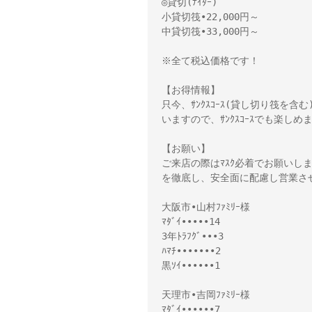
◎貸切(ﾅｲﾀｰ)

小貸切筏•22,000円～　

中貸切筏•33,000円～

※全て税込価格です！

【お得情報】

只今、ｻﾝｸｽｺｰｽ(貸し切り筏を含
いますので、ｻﾝｸｽｺｰｽでも楽し
【お願い】

ご来店の際はﾏｽｸ必着でお願いし
を徹底し、安全面に配慮し営業さ
大阪市•山村ﾌｧﾐﾘｰ様 

ﾏﾀﾞｲ•••••14

3年ﾄﾗﾌｸﾞ•••3

ﾊﾏﾁ•••••••2

黒ｿｲ••••••1

天理市•吉岡ﾌｧﾐﾘｰ様 

ﾏﾀﾞｲ••••••7
