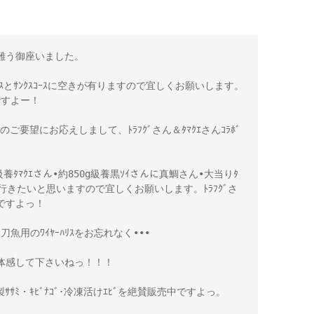
う御座いました。

ｺｰｽとｻﾝｸｽｺｰｽに空きが有りますので宜しくお願いします。
すよー！

のご要望にお応えしまして、ﾄﾗﾌｸﾞさん＆ﾀﾏｸｴさんｺﾗﾎﾞ
5k級養ﾀﾏｸｴさん•約850g級養黒ｿｲさんに真鯛さん•大当りﾀ
流で行きたいと思いますので宜しくお願いします。ﾄﾗﾌｸﾞさ
いですよっ！ 

魚用のﾜｲﾔｰﾊﾘｽをお忘れなく•••

感して下さいねっ！！！

ｻｻﾐ・ｷﾋﾞﾅｺﾞ･冷凍活けｴﾋﾞを絶賛販売中ですよっ。
