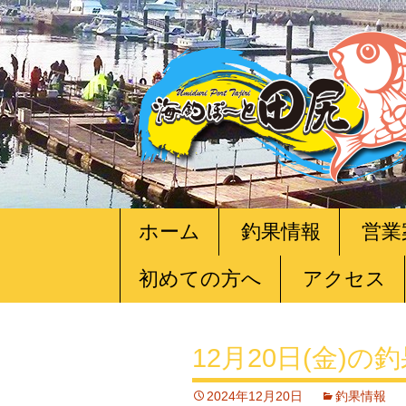
コ
ホーム
釣果情報
営業
ン
テ
初めての方へ
アクセス
ン
ツ
へ
移
12月20日(金)の
動
2024年12月20日
釣果情報