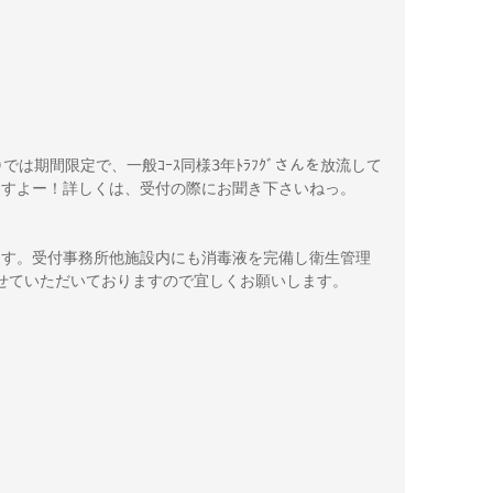
む)では期間限定で、一般ｺｰｽ同様3年ﾄﾗﾌｸﾞさんを放流して
めますよー！詳しくは、受付の際にお聞き下さいねっ。

ます。受付事務所他施設内にも消毒液を完備し衛生管理
せていただいておりますので宜しくお願いします。
