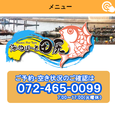
メニュー
コ
ン
テ
ン
ツ
へ
移
動