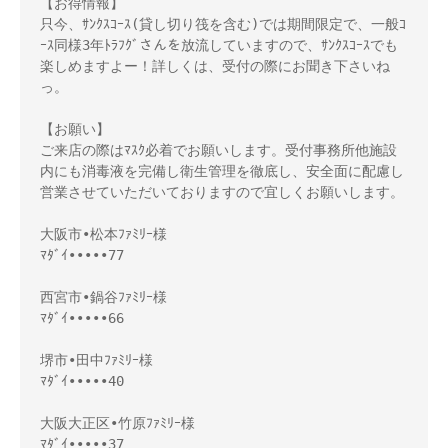
【お得情報】

只今、ｻﾝｸｽｺｰｽ(貸し切り筏を含む)では期間限定で、一般ｺ
ｰｽ同様3年ﾄﾗﾌｸﾞさんを放流していますので、ｻﾝｸｽｺｰｽでも
楽しめますよー！詳しくは、受付の際にお聞き下さいね
っ。

【お願い】

ご来店の際はﾏｽｸ必着でお願いします。受付事務所他施設
内にも消毒液を完備し衛生管理を徹底し、安全面に配慮し
営業させていただいておりますので宜しくお願いします。

大阪市•松本ﾌｧﾐﾘｰ様 

ﾏﾀﾞｲ•••••77

西宮市•鍋谷ﾌｧﾐﾘｰ様 

ﾏﾀﾞｲ•••••66

堺市•田中ﾌｧﾐﾘｰ様 

ﾏﾀﾞｲ•••••40

大阪大正区•竹原ﾌｧﾐﾘｰ様 

ﾏﾀﾞｲ•••••37
