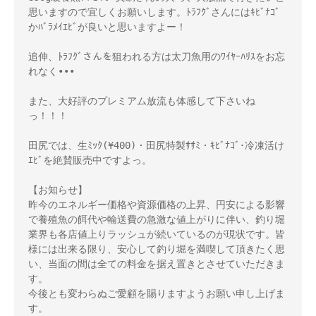
思いますので宜しくお願いします。ﾄﾗﾌｸﾞさんにはｷﾋﾞﾅｺﾞ
かﾊﾞﾗﾒｲｴﾋﾞが良いと思いますよー！

追伸、ﾄﾗﾌｸﾞさんを狙われる方は太刀魚用のﾜｲﾔｰﾊﾘｽをお忘
れなく•••

また、大好評のプレミアム放流も体感して下さいね
っ！！！

田尻では、生ﾐｯｸ(¥400)・田尻特製ｻｻﾐ・ｷﾋﾞﾅｺﾞ･冷凍活け
ｴﾋﾞを絶賛販売中ですよっ。

【お知らせ】

昨今のエネルギー価格や資源価格の上昇、円安による影響
で養殖魚の餌代や輸送費の急激な値上がりに伴い、釣り堀
業界も各店値上りラッシュが続いているのが現状です。皆
様には出来る限り、安心して釣り堀を満喫して頂きたく思
い、当面の間は全ての料金を据え置きとさせていただきま
す。

今後とも変わらぬご愛顧を賜りますようお願い申し上げま
す。
