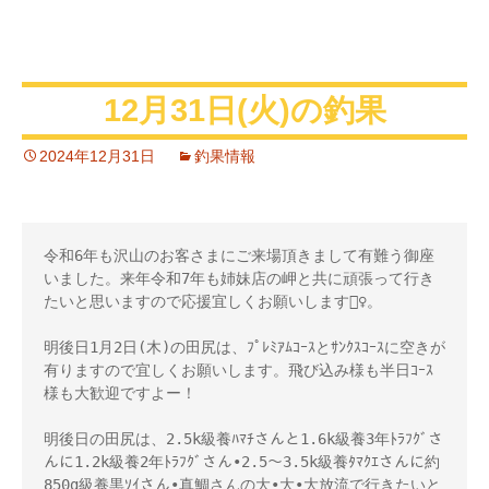
12月31日(火)の釣果
2024年12月31日
釣果情報
令和6年も沢山のお客さまにご来場頂きまして有難う御座
いました。来年令和7年も姉妹店の岬と共に頑張って行き
たいと思いますので応援宜しくお願いします🙇‍♀️。

明後日1月2日(木)の田尻は、ﾌﾟﾚﾐｱﾑｺｰｽとｻﾝｸｽｺｰｽに空きが
有りますので宜しくお願いします。飛び込み様も半日ｺｰｽ
様も大歓迎ですよー！

明後日の田尻は、2.5k級養ﾊﾏﾁさんと1.6k級養3年ﾄﾗﾌｸﾞさ
んに1.2k級養2年ﾄﾗﾌｸﾞさん•2.5～3.5k級養ﾀﾏｸｴさんに約
850g級養黒ｿｲさん•真鯛さんの大•大•大放流で行きたいと