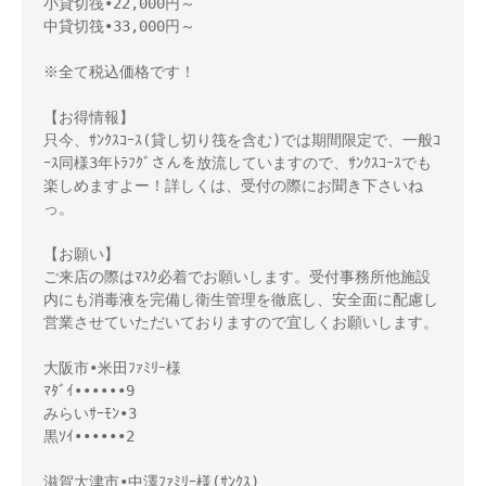
小貸切筏•22,000円～　

中貸切筏•33,000円～

※全て税込価格です！

【お得情報】

只今、ｻﾝｸｽｺｰｽ(貸し切り筏を含む)では期間限定で、一般ｺ
ｰｽ同様3年ﾄﾗﾌｸﾞさんを放流していますので、ｻﾝｸｽｺｰｽでも
楽しめますよー！詳しくは、受付の際にお聞き下さいね
っ。

【お願い】

ご来店の際はﾏｽｸ必着でお願いします。受付事務所他施設
内にも消毒液を完備し衛生管理を徹底し、安全面に配慮し
営業させていただいておりますので宜しくお願いします。

大阪市•米田ﾌｧﾐﾘｰ様 

ﾏﾀﾞｲ••••••9

みらいｻｰﾓﾝ•3

黒ｿｲ••••••2

滋賀大津市•中澤ﾌｧﾐﾘｰ様(ｻﾝｸｽ)
