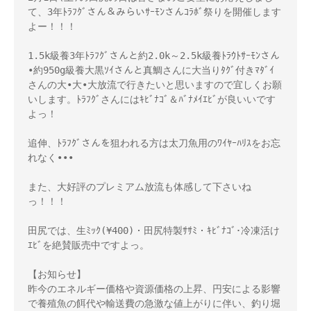
て、3年ﾄﾗﾌｸﾞさん＆みらいｻｰﾓﾝさんｺﾗﾎﾞ祭りを開催します
よー！！！ 

1.5k級養3年ﾄﾗﾌｸﾞさんと約2.0k～2.5k級養ﾄﾗｳﾄｻｰﾓﾝさん
•約950g級養大黒ｿｲさんと真鯛さんに大当りﾀｸﾞ付きﾏﾀﾞｲ
さんの大•大•大放流で行きたいと思いますので宜しくお願
いします。ﾄﾗﾌｸﾞさんにはｷﾋﾞﾅｺﾞ＆ﾊﾞﾅﾒｲｴﾋﾞが良いいです
よっ！

追伸、ﾄﾗﾌｸﾞさんを狙われる方は太刀魚用のﾜｲﾔｰﾊﾘｽをお忘
れなく•••

また、大好評のプレミアム放流も体感して下さいね
っ！！！

田尻では、生ﾐｯｸ(¥400)・田尻特製ｻｻﾐ・ｷﾋﾞﾅｺﾞ･冷凍活け
ｴﾋﾞを絶賛販売中ですよっ。

【お知らせ】

昨今のエネルギー価格や資源価格の上昇、円安による影響
で養殖魚の餌代や輸送費の急激な値上がりに伴い、釣り堀