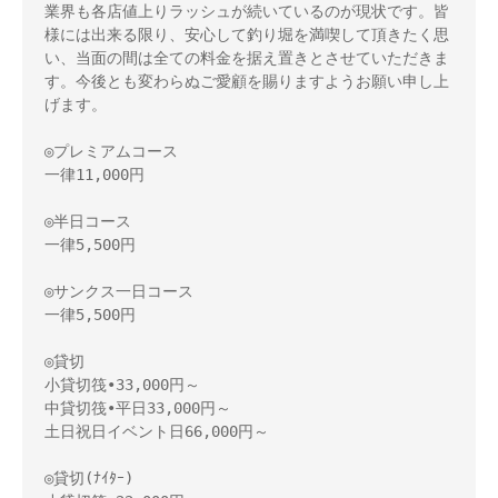
業界も各店値上りラッシュが続いているのが現状です。皆
様には出来る限り、安心して釣り堀を満喫して頂きたく思
い、当面の間は全ての料金を据え置きとさせていただきま
す。今後とも変わらぬご愛顧を賜りますようお願い申し上
げます。

◎プレミアムコース

一律11,000円

◎半日コース

一律5,500円

◎サンクス一日コース

一律5,500円

◎貸切

小貸切筏•33,000円～　

中貸切筏•平日33,000円～

土日祝日イベント日66,000円～

◎貸切(ﾅｲﾀｰ)
