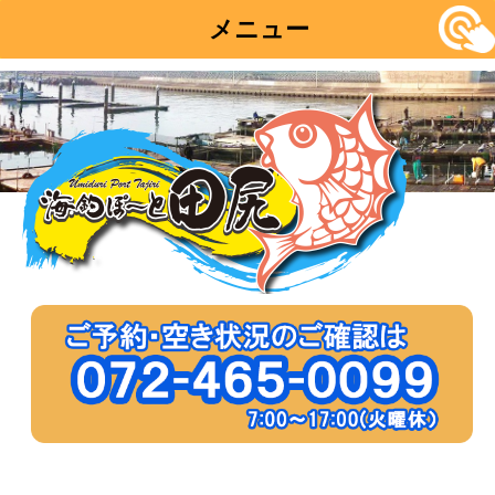
メニュー
コ
ン
テ
ン
ツ
へ
移
動