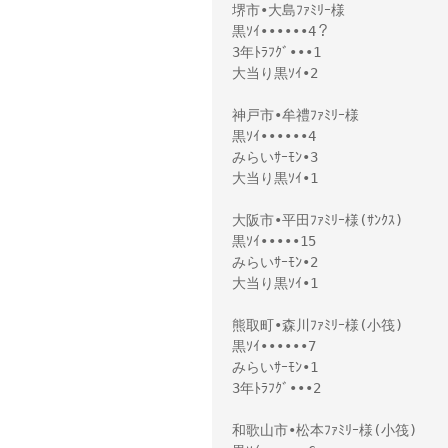
堺市•大島ﾌｧﾐﾘｰ様 

黒ｿｲ••••••4？

3年ﾄﾗﾌｸﾞ•••1

大当り黒ｿｲ•2

神戸市•牟禮ﾌｧﾐﾘｰ様 

黒ｿｲ••••••4

みらいｻｰﾓﾝ•3

大当り黒ｿｲ•1

大阪市•平田ﾌｧﾐﾘｰ様(ｻﾝｸｽ)

黒ｿｲ•••••15

みらいｻｰﾓﾝ•2

大当り黒ｿｲ•1

熊取町•森川ﾌｧﾐﾘｰ様(小筏)

黒ｿｲ••••••7

みらいｻｰﾓﾝ•1

3年ﾄﾗﾌｸﾞ•••2

和歌山市•松本ﾌｧﾐﾘｰ様(小筏)
