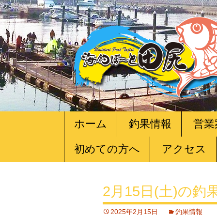
コ
ホーム
釣果情報
営業
ン
テ
初めての方へ
アクセス
ン
ツ
へ
移
2月15日(土)の釣
動
2025年2月15日
釣果情報