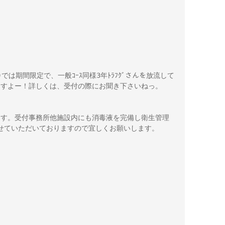
む)では期間限定で、一般ｺｰｽ同様3年ﾄﾗﾌｸﾞさんを放流して
めますよー！詳しくは、受付の際にお聞き下さいねっ。

ます。受付事務所他施設内にも消毒液を完備し衛生管理
せていただいておりますので宜しくお願いします。
