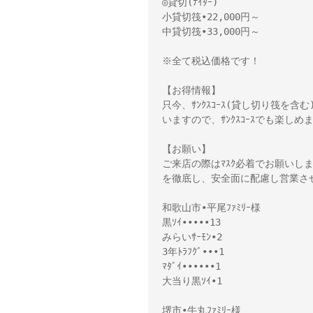
◎貸切(ﾅｲﾀｰ)

小貸切筏•22,000円～　

中貸切筏•33,000円～

※全て税込価格です！

【お得情報】

只今、ｻﾝｸｽｺｰｽ(貸し切り筏を含
いますので、ｻﾝｸｽｺｰｽでも楽し
【お願い】

ご来店の際はﾏｽｸ必着でお願いし
を徹底し、安全面に配慮し営業さ
和歌山市•平尾ﾌｧﾐﾘｰ様 

黒ｿｲ•••••13

みらいｻｰﾓﾝ•2

3年ﾄﾗﾌｸﾞ•••1

ﾏﾀﾞｲ••••••1

大当り黒ｿｲ•1

堺市•牛丸ﾌｧﾐﾘｰ様 
