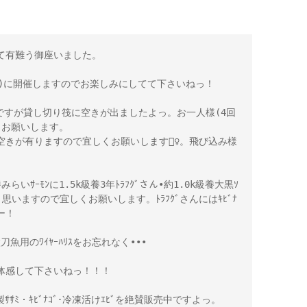
有難う御座いました。

(土)に開催しますのでお楽しみにしてて下さいねっ！

けですが貸し切り筏に空きが出ましたよっ。お一人様(4回
お願いします。

にもまだ空きが有りますので宜しくお願いします🙇‍♀️。飛び込み様
らいｻｰﾓﾝに1.5k級養3年ﾄﾗﾌｸﾞさん•約1.0k級養大黒ｿ
思いますので宜しくお願いします。ﾄﾗﾌｸﾞさんにはｷﾋﾞﾅ
ー！

魚用のﾜｲﾔｰﾊﾘｽをお忘れなく•••

感して下さいねっ！！！

ｻｻﾐ・ｷﾋﾞﾅｺﾞ･冷凍活けｴﾋﾞを絶賛販売中ですよっ。
