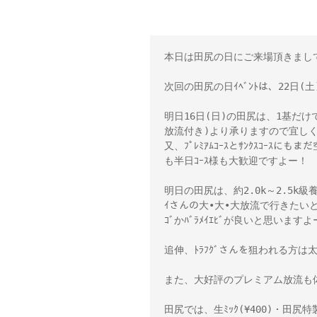
本日は田尻の日にご来場頂きまして
次回の田尻の日ｲﾍﾞﾝﾄは、22日
明日16日(日)の田尻は、1基だ
放流付き)より承りますので宜しく
又、ﾌﾟﾚﾐｱﾑｺｰｽとｻﾝｸｽｺｰｽ
も半日ｺｰｽ様も大歓迎ですよー！

明日の田尻は、約2.0k～2.5k級養み
ｲさんの大•大•大放流で行きたいと
ｺﾞかﾊﾞﾗﾒｲｴﾋﾞが良いと思いますよ
追伸、ﾄﾗﾌｸﾞさんを狙われる方は太刀
また、大好評のプレミアム放流も体
田尻では、生ﾐｯｸ(¥400)・田尻特製