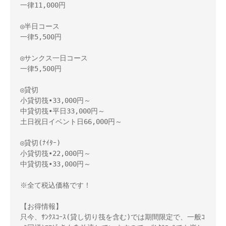
一律11,000円

◎半日コース

一律5,500円

◎サンクス一日コース

一律5,500円

◎貸切

小貸切筏•33,000円～　

中貸切筏•平日33,000円～

土日祝日イベント日66,000円～

◎貸切(ﾅｲﾀｰ)

小貸切筏•22,000円～　

中貸切筏•33,000円～

※全て税込価格です！

【お得情報】

只今、ｻﾝｸｽｺｰｽ(貸し切り筏を含む)では期間限定で、一般ｺ