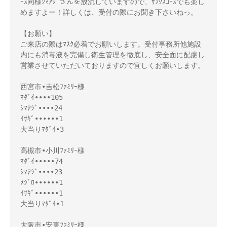
ｰｽ同様ｼﾏｱｼﾞさんを放流していますので、ｻﾝｸｽｺｰｽでも楽し
めますよー！詳しくは、受付の際にお聞き下さいねっ。

【お願い】

ご来店の際はﾏｽｸ必着でお願いします。受付事務所他施設
内にも消毒液を完備し衛生管理を徹底し、安全面に配慮し
営業させていただいておりますので宜しくお願いします。

西宮市•吉松ﾌｧﾐﾘｰ様 

ﾏﾀﾞｲ••••105 

ｼﾏｱｼﾞ••••24 

ｲｻｷﾞ••••••1 

大当りﾏﾀﾞｲ•3 

高槻市•小川ﾌｧﾐﾘｰ様 

ﾏﾀﾞｲ•••••74 

ｼﾏｱｼﾞ••••23 

ﾒｼﾞﾛ••••••1 

ｲｻｷﾞ••••••1 

大当りﾏﾀﾞｲ•1 

大阪市•安東ﾌｧﾐﾘｰ様 
