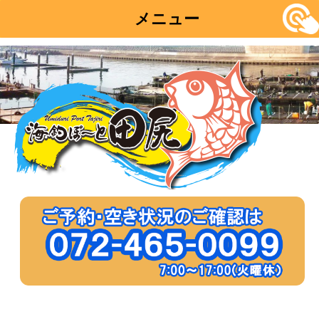
メニュー
コ
ン
テ
ン
ツ
へ
移
動