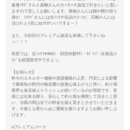
級養ｲｻｷﾞさんと真鯛さんの大•大•大放流で行きたいと思い
ますので宜しくお願いします。青物さんには鰯や鰹の切り
身が、ｼﾏｱｼﾞさんには生ﾐｯｸか缶詰のｺｰﾝが、石鯛さんには
活けｶﾆとｲ貝に虫ｴｻがいいですよー！

また、大好評のプレミアム放流も体感して下さいね
っ！！！

田尻では、生ﾐｯｸ(¥400)・田尻特製ｻｻﾐ・ｷﾋﾞﾅｺﾞ･冷凍活け
ｴﾋﾞを絶賛販売中ですよっ。

【お知らせ】

昨今のエネルギー価格や資源価格の上昇、円安による影響
で養殖魚の餌代や輸送費の急激な値上がりに伴い、釣り堀
業界も各店値上りラッシュが続いているのが現状です。皆
様には出来る限り、安心して釣り堀を満喫して頂きたく思
い、当面の間は全ての料金を据え置きとさせていただきま
す。今後とも変わらぬご愛顧を賜りますようお願い申し上
げます。

◎プレミアムコース
