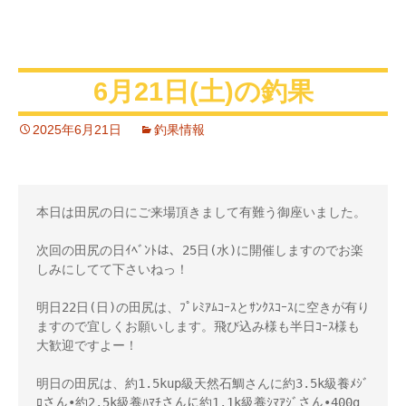
6月21日(土)の釣果
2025年6月21日
釣果情報
本日は田尻の日にご来場頂きまして有難う御座いました。

次回の田尻の日ｲﾍﾞﾝﾄは、25日(水)に開催しますのでお楽
しみにしてて下さいねっ！

明日22日(日)の田尻は、ﾌﾟﾚﾐｱﾑｺｰｽとｻﾝｸｽｺｰｽに空きが有り
ますので宜しくお願いします。飛び込み様も半日ｺｰｽ様も
大歓迎ですよー！ 

明日の田尻は、約1.5kup級天然石鯛さんに約3.5k級養ﾒｼﾞ
ﾛさん•約2.5k級養ﾊﾏﾁさんに約1.1k級養ｼﾏｱｼﾞさん•400g