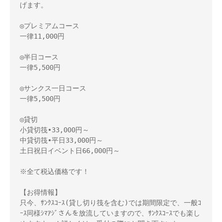
げます。

◎プレミアムコース

一律11,000円

◎半日コース

一律5,500円

◎サンクス一日コース

一律5,500円

◎貸切

小貸切筏•33,000円～　

中貸切筏•平日33,000円～

土日祝日イベント日66,000円～

※全て税込価格です！

【お得情報】

只今、ｻﾝｸｽｺｰｽ(貸し切り筏を含む)では期間限定で、一般ｺ
ｰｽ同様ｼﾏｱｼﾞさんを放流していますので、ｻﾝｸｽｺｰｽでも楽し