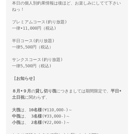
本日の個人別釣果情報は後ほど、お楽しみにしてて下さい
ねっ！ 

プレミアムコース(釣り放題) 

一律•11,000円（税込) 

半日コース(釣り放題) 

一律5,500円（税込） 

サンクスコース(釣り放題) 

一律5,500円（税込)

【
お知らせ
】

８月•９月
の
貸し切り筏
につきましては期間限定で、
平日•
土日祝
に関わらず、 

大筏
は、
10名様
中筏
は、 
3名様
小筏
は、 
2名様
(¥22,000-)～ 
