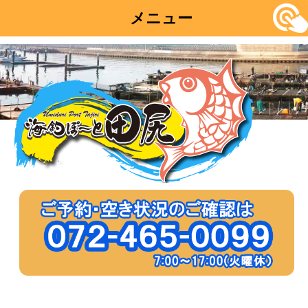
メニュー
コ
ン
テ
ン
ツ
へ
移
動