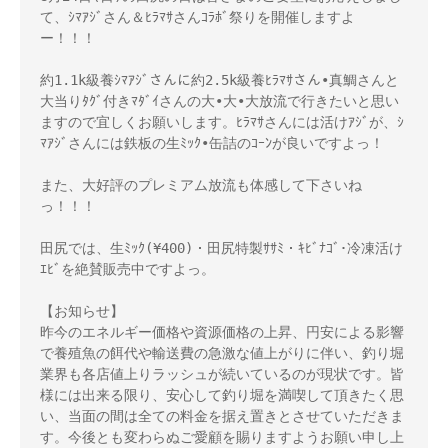
て、ｼﾏｱｼﾞさん＆ﾋﾗﾏｻさんｺﾗﾎﾞ祭りを開催しますよ
ー！！！ 

約1.1k級養ｼﾏｱｼﾞさんに約2.5k級養ﾋﾗﾏｻさん•真鯛さんと
大当りﾀｸﾞ付きﾏﾀﾞｲさんの大•大•大放流で行きたいと思い
ますので宜しくお願いします。ﾋﾗﾏｻさんには活けｱｼﾞが、ｼ
ﾏｱｼﾞさんには鉄板の生ﾐｯｸ•缶詰のｺｰﾝが良いですよっ！

また、大好評のプレミアム放流も体感して下さいね
っ！！！

田尻では、生ﾐｯｸ(¥400)・田尻特製ｻｻﾐ・ｷﾋﾞﾅｺﾞ･冷凍活け
ｴﾋﾞを絶賛販売中ですよっ。

【お知らせ】

昨今のエネルギー価格や資源価格の上昇、円安による影響
で養殖魚の餌代や輸送費の急激な値上がりに伴い、釣り堀
業界も各店値上りラッシュが続いているのが現状です。皆
様には出来る限り、安心して釣り堀を満喫して頂きたく思
い、当面の間は全ての料金を据え置きとさせていただきま
す。今後とも変わらぬご愛顧を賜りますようお願い申し上