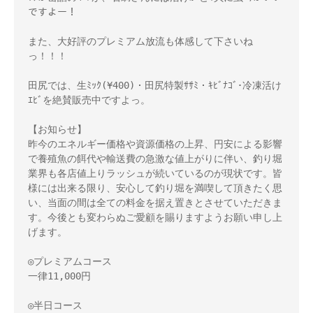
ですよー！

また、大好評のプレミアム放流も体感して下さいね
っ！！！

田尻では、生ﾐｯｸ(¥400)・田尻特製ｻｻﾐ・ｷﾋﾞﾅｺﾞ･冷凍活け
ｴﾋﾞを絶賛販売中ですよっ。

【お知らせ】

昨今のエネルギー価格や資源価格の上昇、円安による影響
で養殖魚の餌代や輸送費の急激な値上がりに伴い、釣り堀
業界も各店値上りラッシュが続いているのが現状です。皆
様には出来る限り、安心して釣り堀を満喫して頂きたく思
い、当面の間は全ての料金を据え置きとさせていただきま
す。今後とも変わらぬご愛顧を賜りますようお願い申し上
げます。

◎プレミアムコース

一律11,000円

◎半日コース
