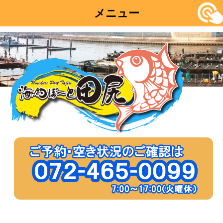
メニュー
コ
ン
テ
ン
ツ
へ
移
動