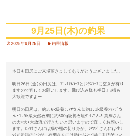
9月25日(木)の釣果
2025年9月25日
釣果情報
本日も田尻にご来場頂きましてありがとうございました。

明日26日(金)の田尻は、ﾌﾟﾚﾐｱﾑｺｰｽとｻﾝｸｽｺｰｽに空きが有り
ますので宜しくお願いします。飛び込み様も半日ｺｰｽ様も
大歓迎ですよー！ 

明日の田尻は、約3.0k級養ﾋﾗﾏｻさんに約1.1k級養ｼﾏｱｼﾞさ
ん•1.5k級天然石鯛に約600g級養石垣ﾀﾞｲさんと真鯛さん
の大•大•大放流で行きたいと思いますので宜しくお願いし
ます。ﾋﾗﾏｻさんには鰯や鰹の切り身が、ｼﾏｱｼﾞさんには生ﾐ
ｯｸか缶詰のｺｰﾝが、石鯛さんには活けｶﾆとｲ貝に虫ｴｻがいい