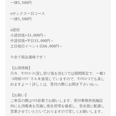
一律5,500円

◎サンクス一日コース

一律5,500円

◎貸切

小貸切筏•33,000円～　

中貸切筏•平日33,000円～

土日祝日イベント日66,000円～

※全て税込価格です！

【お得情報】

只今、ｻﾝｸｽｺｰｽ(貸し切り筏を含む)では期間限定で、一般ｺ
ｰｽ同様ｼﾏｱｼﾞさんを放流していますので、ｻﾝｸｽｺｰｽでも楽し
めますよー！詳しくは、受付の際にお聞き下さいねっ。

【お願い】

ご来店の際はﾏｽｸ必着でお願いします。受付事務所他施設
内にも消毒液を完備し衛生管理を徹底し、安全面に配慮し
営業させていただいておりますので宜しくお願いします。
