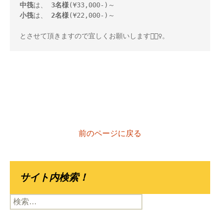
中筏
は、 
3名様
小筏
は、 
2名様
(¥22,000-)～ 

とさせて頂きますので宜しくお願いします🙇🏻‍♀️。
前のページに戻る
サイト内検索！
検
索: