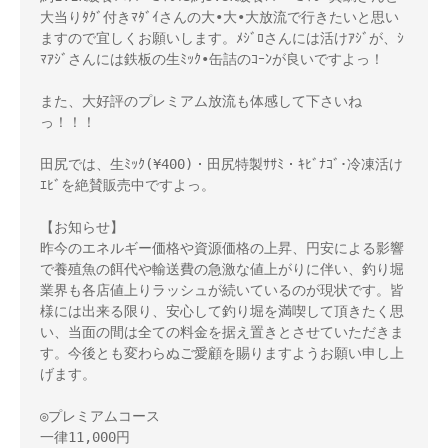
大当りﾀｸﾞ付きﾏﾀﾞｲさんの大•大•大放流で行きたいと思い
ますので宜しくお願いします。ﾒｼﾞﾛさんには活けｱｼﾞが、ｼ
ﾏｱｼﾞさんには鉄板の生ﾐｯｸ•缶詰のｺｰﾝが良いですよっ！

また、大好評のプレミアム放流も体感して下さいね
っ！！！

田尻では、生ﾐｯｸ(¥400)・田尻特製ｻｻﾐ・ｷﾋﾞﾅｺﾞ･冷凍活け
ｴﾋﾞを絶賛販売中ですよっ。

【お知らせ】

昨今のエネルギー価格や資源価格の上昇、円安による影響
で養殖魚の餌代や輸送費の急激な値上がりに伴い、釣り堀
業界も各店値上りラッシュが続いているのが現状です。皆
様には出来る限り、安心して釣り堀を満喫して頂きたく思
い、当面の間は全ての料金を据え置きとさせていただきま
す。今後とも変わらぬご愛顧を賜りますようお願い申し上
げます。

◎プレミアムコース

一律11,000円
