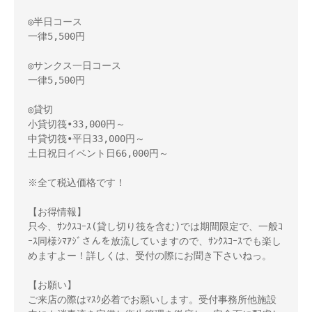
◎半日コース

一律5,500円

◎サンクス一日コース

一律5,500円

◎貸切

小貸切筏•33,000円～　

中貸切筏•平日33,000円～

土日祝日イベント日66,000円～

※全て税込価格です！

【お得情報】

只今、ｻﾝｸｽｺｰｽ(貸し切り筏を含む)では期間限定で、一般ｺ
ｰｽ同様ｼﾏｱｼﾞさんを放流していますので、ｻﾝｸｽｺｰｽでも楽し
めますよー！詳しくは、受付の際にお聞き下さいねっ。

【お願い】

ご来店の際はﾏｽｸ必着でお願いします。受付事務所他施設