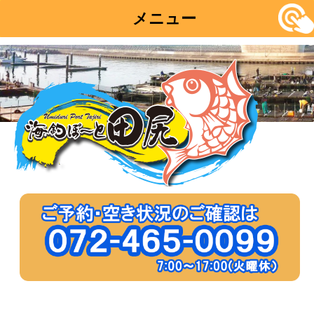
メニュー
コ
ン
テ
ン
ツ
へ
移
動