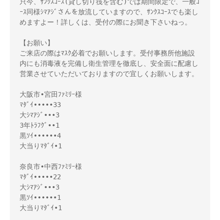
只今、ｻﾝｸｽｺｰｽ(貸し切り筏を含む)では期間限定で、一般ｺ
ｰｽ同様ｼﾏｱｼﾞさんを放流していますので、ｻﾝｸｽｺｰｽでも楽し
めますよー！詳しくは、受付の際にお聞き下さいねっ。

【お願い】

ご来店の際はﾏｽｸ必着でお願いします。受付事務所他施設
内にも消毒液を完備し衛生管理を徹底し、安全面に配慮し
営業させていただいておりますので宜しくお願いします。

大阪市•宮田ﾌｧﾐﾘｰ様

ﾏﾀﾞｲ•••••33

大ｼﾏｱｼﾞ•••3

3年ﾄﾗﾌｸﾞ••1

黒ｿｲ••••••4

大当りﾏﾀﾞｲ•1

奈良市•中西ﾌｧﾐﾘｰ様

ﾏﾀﾞｲ•••••22

大ｼﾏｱｼﾞ•••3

黒ｿｲ••••••1

大当りﾏﾀﾞｲ•1
