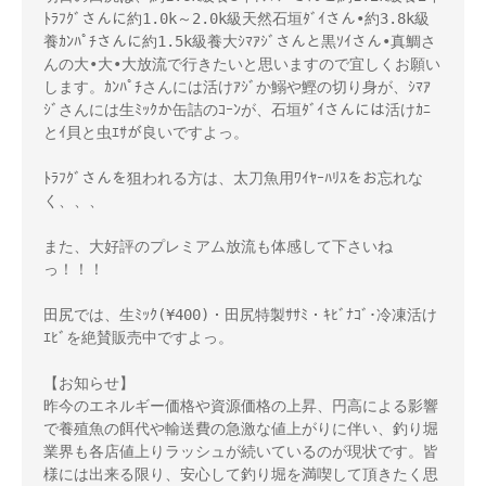
ﾄﾗﾌｸﾞさんに約1.0k～2.0k級天然石垣ﾀﾞｲさん•約3.8k級
養ｶﾝﾊﾟﾁさんに約1.5k級養大ｼﾏｱｼﾞさんと黒ｿｲさん•真鯛さ
んの大•大•大放流で行きたいと思いますので宜しくお願い
します。ｶﾝﾊﾟﾁさんには活けｱｼﾞか鰯や鰹の切り身が、ｼﾏｱ
ｼﾞさんには生ﾐｯｸか缶詰のｺｰﾝが、石垣ﾀﾞｲさんには活けｶﾆ
とｲ貝と虫ｴｻが良いですよっ。

ﾄﾗﾌｸﾞさんを狙われる方は、太刀魚用ﾜｲﾔｰﾊﾘｽをお忘れな
く、、、

また、大好評のプレミアム放流も体感して下さいね
っ！！！

田尻では、生ﾐｯｸ(¥400)・田尻特製ｻｻﾐ・ｷﾋﾞﾅｺﾞ･冷凍活け
ｴﾋﾞを絶賛販売中ですよっ。

【お知らせ】

昨今のエネルギー価格や資源価格の上昇、円高による影響
で養殖魚の餌代や輸送費の急激な値上がりに伴い、釣り堀
業界も各店値上りラッシュが続いているのが現状です。皆
様には出来る限り、安心して釣り堀を満喫して頂きたく思