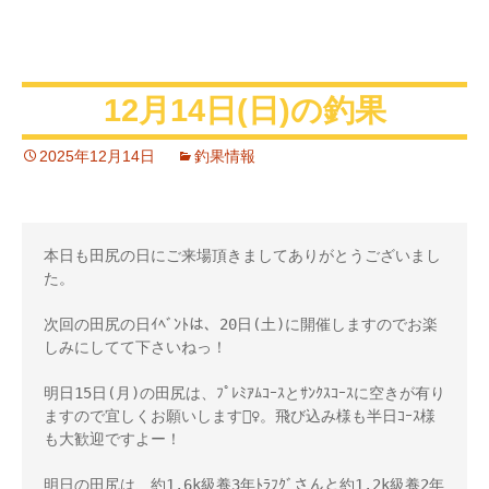
12月14日(日)の釣果
2025年12月14日
釣果情報
本日も田尻の日にご来場頂きましてありがとうございまし
た。

次回の田尻の日ｲﾍﾞﾝﾄは、20日(土)に開催しますのでお楽
しみにしてて下さいねっ！

明日15日(月)の田尻は、ﾌﾟﾚﾐｱﾑｺｰｽとｻﾝｸｽｺｰｽに空きが有り
ますので宜しくお願いします🙇‍♀️。飛び込み様も半日ｺｰｽ様
も大歓迎ですよー！

明日の田尻は、約1.6k級養3年ﾄﾗﾌｸﾞさんと約1.2k級養2年