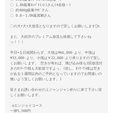
〇 1.8k級養ｶﾝﾊﾟﾁ(小)さん(4名様～) 

〇 約400g級養ｲｻｷﾞさん 

〇 0.8～1.0k級真鯛さん 

〇の大•大•大放流となりますので宜しくお願いします🙇‍♀️。

また、大好評のプレミアム放流も体感して下さいね
っ！！！ 

平日•土日祝関わらず、大筏は¥66,000-より、中筏は
¥33,000-より、小筏は￥22,000-より承りますので宜し
くお願いします。 空きが有れば、飛び込み様も2回放流付
きのｵﾝﾘｰﾜﾝ様も大歓迎ですよっ。(但し、ｵﾝﾘｰﾜﾝ様は空き
がある１週間以内のご予約となっていますのでお間違いの
無いよう宜しくお願いします。) 

皆さまお誘い合わせの上ジャンジャン釣りに来て下さい宜
しくお願いします。

 ◎エンジョイコース 

一律5,500円 
