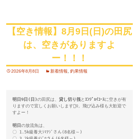
【空き情報】8月9日(日)の田尻
は、空きがありますよ
ー！！！
2026年8月8日
新着情報
,
釣果情報
明日9日(日)
の田尻は、
貸し切り筏
と
ｴﾝｼﾞｮｲｺｰｽ
に空きが有
りますので宜しくお願いします🙇‍♀️。飛び込み様も大歓迎で
すよー！

明日
の放流魚は、 

〇 1.5k級養大ｼﾏｱｼﾞさん(8名様～) 

〇 3.2k級養ﾒｼﾞﾛさん(6名様～) 
