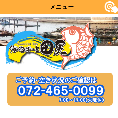
メニュー
コ
ン
テ
ン
ツ
へ
移
動