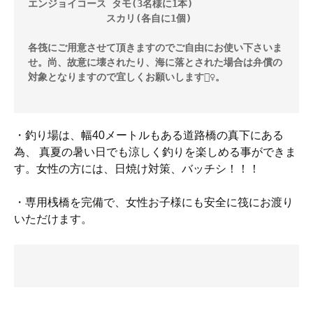
エンジョイコース タモ(3名様に1本)

              スカリ(各自に1個)

各筏にご用意させて頂きますのでご自由にお使い下さいま
せ。尚、故意に壊されたり、海に落とされた場合は弁償の
対象となりますので宜しくお願いします🙇‍♀️。

・釣り場は、幅40メートルもある道路橋の真下にある
為、 真夏の暑い日でも涼しく釣りを楽しめる事ができま
す。女性の方には、日焼け対策、バッチシ！！！
・専用桟橋を完備で、女性お子様にも安全に筏にお渡り
いただけます。